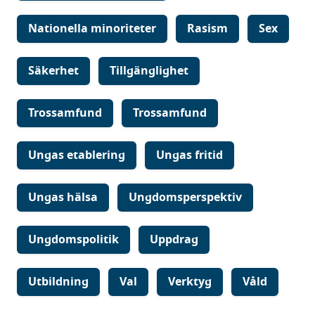
Nationella minoriteter
Rasism
Sex
Säkerhet
Tillgänglighet
Trossamfund
Trossamfund
Ungas etablering
Ungas fritid
Ungas hälsa
Ungdomsperspektiv
Ungdomspolitik
Uppdrag
Utbildning
Val
Verktyg
Våld