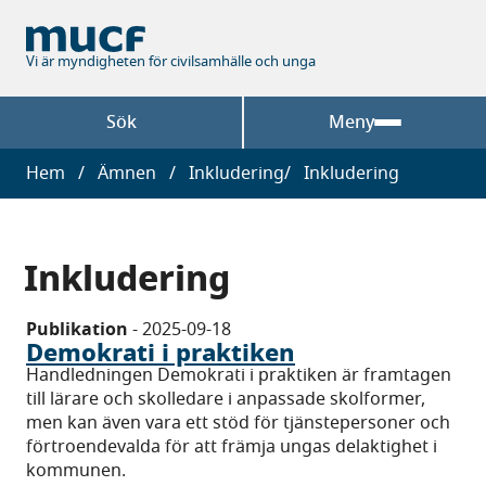
Hoppa
till
huvudinnehåll
Vi är myndigheten för civilsamhälle och unga
Sök
Meny
Länkstig
Hem
Ämnen
Inkludering
Inkludering
Inkludering
Publikation
-
2025-09-18
Demokrati i praktiken
Handledningen Demokrati i praktiken är framtagen
till lärare och skolledare i anpassade skolformer,
men kan även vara ett stöd för tjänstepersoner och
förtroendevalda för att främja ungas delaktighet i
kommunen.