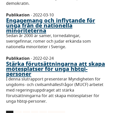
demokratin.
Publikation
-
2022-03-10
Engagemang och inflytande för
unga från de nationella
minoriteterna
Sedan år 2000 är samer, tornedalingar,
sverigefinnar, romer och judar erkända som
nationella minoriteter i Sverige.
Publikation
-
2022-02-24
Stärka förutsättningarna att skapa
mötesplatser för unga hbtqi-
personer
I denna slutrapport presenterar Myndigheten för
ungdoms- och civilsamhällesfrågor (MUCF) arbetet
med regeringsuppdraget att stärka
förutsättningarna för att skapa mötesplatser för
unga hbtqi-personer.
Paginering