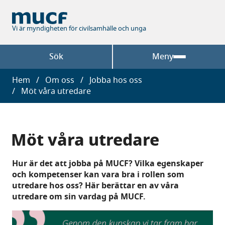
Hoppa
till
huvudinnehåll
Vi är myndigheten för civilsamhälle och unga
Sök
Meny
Länkstig
Hem
Om oss
Jobba hos oss
Möt våra utredare
Möt våra utredare
Hur är det att jobba på MUCF? Vilka egenskaper
och kompetenser kan vara bra i rollen som
utredare hos oss? Här berättar en av våra
utredare om sin vardag på MUCF.