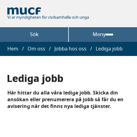
Hoppa
till
huvudinnehåll
Vi är myndigheten för civilsamhälle och unga
Sök
Meny
Länkstig
Hem
Om oss
Jobba hos oss
Lediga jobb
Lediga jobb
Här hittar du alla våra lediga jobb. Skicka din
ansökan eller prenumerera på jobb så får du en
avisering när det finns nya lediga tjänster.