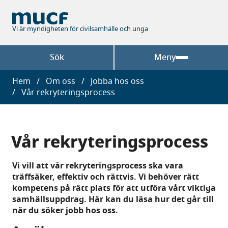
Hoppa
till
huvudinnehåll
Vi är myndigheten för civilsamhälle och unga
Sök
Meny
Länkstig
Hem
Om oss
Jobba hos oss
Vår rekryteringsprocess
Vår rekryteringsprocess
Vi vill att vår rekryteringsprocess ska vara
träffsäker, effektiv och rättvis. Vi behöver rätt
kompetens på rätt plats för att utföra vårt viktiga
samhällsuppdrag. Här kan du läsa hur det går till
när du söker jobb hos oss.