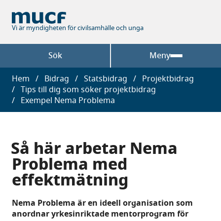
Hoppa
till
huvudinnehåll
Vi är myndigheten för civilsamhälle och unga
Sök
Meny
Länkstig
Hem
Bidrag
Statsbidrag
Projektbidrag
Tips till dig som söker projektbidrag
Exempel Nema Problema
Så här arbetar Nema
Problema med
effektmätning
Nema Problema är en ideell organisation som
anordnar yrkesinriktade mentorprogram för