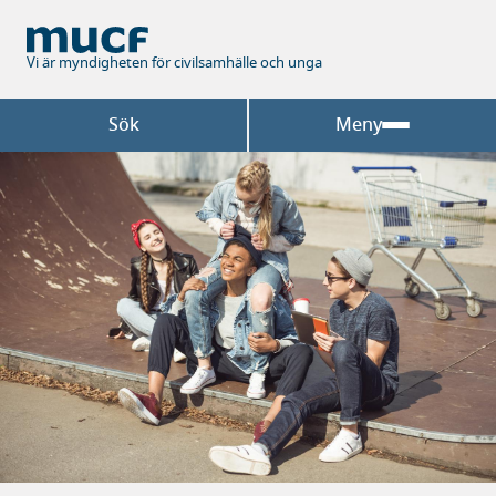
Hoppa
till
huvudinnehåll
Vi är myndigheten för civilsamhälle och unga
Sök
Meny