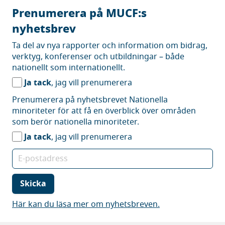
Prenumerera på MUCF:s
nyhetsbrev
Prenumerera
Ta del av nya rapporter och information om bidrag,
på
verktyg, konferenser och utbildningar – både
MUCF:s
nationellt som internationellt.
nyhetsbrev
Ja tack
, jag vill prenumerera
Prenumerera
Prenumerera på nyhetsbrevet Nationella
på
minoriteter för att få en överblick över områden
nyhetsbrevet
som berör nationella minoriteter.
Nationella
Ja tack
, jag vill prenumerera
minoriteter
E-
postadress
Skicka
Här kan du läsa mer om nyhetsbreven.