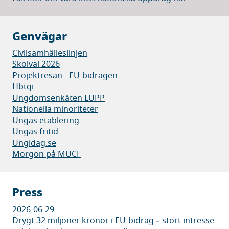
Genvägar
Civilsamhälleslinjen
Skolval 2026
Projektresan - EU-bidragen
Hbtqi
Ungdomsenkäten LUPP
Nationella minoriteter
Ungas etablering
Ungas fritid
Ungidag.se
Morgon på MUCF
Press
2026-06-29
Drygt 32 miljoner kronor i EU-bidrag – stort intresse