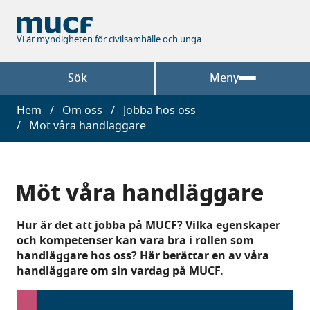
Hoppa
till
huvudinnehåll
Vi är myndigheten för civilsamhälle och unga
Sök
Meny
Länkstig
Hem
Om oss
Jobba hos oss
Möt våra handläggare
Möt våra handläggare
Hur är det att jobba på MUCF? Vilka egenskaper
och kompetenser kan vara bra i rollen som
handläggare hos oss? Här berättar en av våra
handläggare om sin vardag på MUCF.