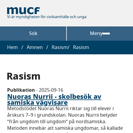
Hoppa
till
huvudinnehåll
Vi är myndigheten för civilsamhälle och unga
Sök
Meny
Länkstig
Hem
Ämnen
Rasism
Rasism
Rasism
Publikation
-
2025-09-16
Nuoras Nurrii - skolbesök av
samiska vägvisare
Metodstödet Nuoras Nurrii riktar sig till elever i
årskurs 7–9 i grundskolan. Nuoras Nurrii betyder
”från ungdom till ungdom” på nordsamiska.
Metoden innebär att samiska ungdomar, så kallade