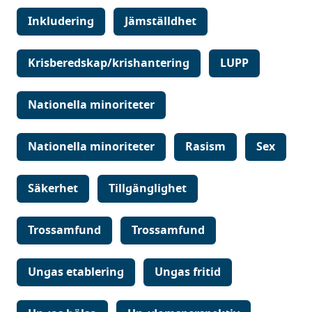
Inkludering
Jämställdhet
Krisberedskap/krishantering
LUPP
Nationella minoriteter
Nationella minoriteter
Rasism
Sex
Säkerhet
Tillgänglighet
Trossamfund
Trossamfund
Ungas etablering
Ungas fritid