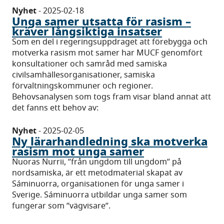
Nyhet
-
2025-02-18
Unga samer utsatta för rasism –
kräver långsiktiga insatser
Som en del i regeringsuppdraget att förebygga och
motverka rasism mot samer har MUCF genomfört
konsultationer och samråd med samiska
civilsamhällesorganisationer, samiska
förvaltningskommuner och regioner.
Behovsanalysen som togs fram visar bland annat att
det fanns ett behov av:
Nyhet
-
2025-02-05
Ny lärarhandledning ska motverka
rasism mot unga samer
Nuoras Nurrii, ”från ungdom till ungdom” på
nordsamiska, är ett metodmaterial skapat av
Sáminuorra, organisationen för unga samer i
Sverige. Sáminuorra utbildar unga samer som
fungerar som ”vägvisare”.