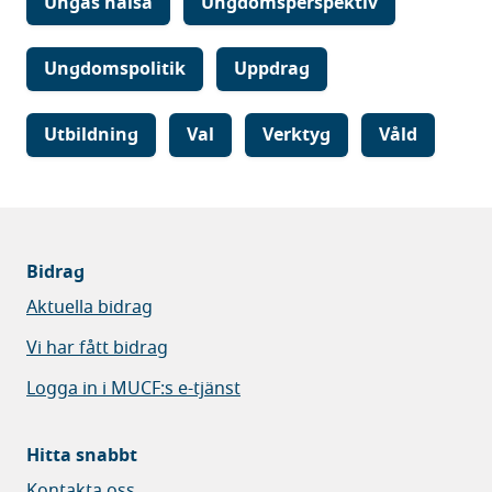
Ungas hälsa
Ungdomsperspektiv
Ungdomspolitik
Uppdrag
Utbildning
Val
Verktyg
Våld
Bidrag
Aktuella bidrag
Vi har fått bidrag
Logga in i MUCF:s e-tjänst
Hitta snabbt
Kontakta oss