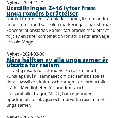
Nyhet
-
2024-11-21
Utställningen Z+46 lyfter fram
unga romers berättelser
Under Förintelsen stämplades romer, liksom andra
minoriteter, med särskilda markeringar i nazisternas
koncentrationsläger. Romer tatuerades med ett "Z"
följt av en sifferkombination för att identifiera varje
enskild fånge.
Nyhet
-
2024-02-06
Nära hälften av alla unga samer är
utsatta för rasism
En viktig insats för att motverka rasism är att
kunskapsnivån i samhället om det samiska folket,
deras livsvillkor, kultur och rättigheter som urfolk
stärks. Myndigheten för ungdoms- och
civilsamhällesfrågor, MUCF, har regeringens
uppdrag att förebygga och motverka rasism mot
unga samer.
Nyhet
-
2022-12-27