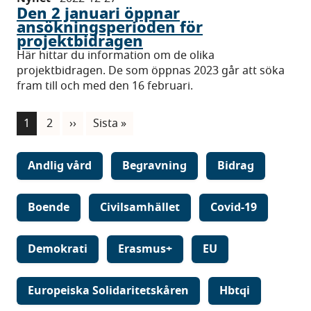
Den 2 januari öppnar
ansökningsperioden för
projektbidragen
Här hittar du information om de olika
projektbidragen. De som öppnas 2023 går att söka
fram till och med den 16 februari.
Paginering
Nuvarande
1
Sida
2
Nästa
››
Sista
Sista »
sida
sida
sidan
Andlig vård
Begravning
Bidrag
Boende
Civilsamhället
Covid-19
Demokrati
Erasmus+
EU
Europeiska Solidaritetskåren
Hbtqi