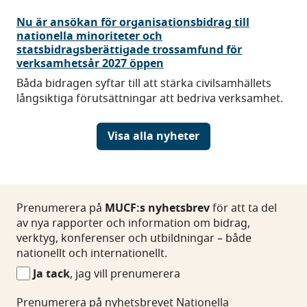
Nu är ansökan för organisationsbidrag till
nationella minoriteter och
statsbidragsberättigade trossamfund för
verksamhetsår 2027 öppen
Båda bidragen syftar till att stärka civilsamhällets
långsiktiga förutsättningar att bedriva verksamhet.
Visa alla nyheter
Prenumerera
Prenumerera på
MUCF:s nyhetsbrev
för att ta del
på
av nya rapporter och information om bidrag,
MUCF:s
verktyg, konferenser och utbildningar – både
nyhetsbrev
nationellt och internationellt.
Ja tack
, jag vill prenumerera
Prenumerera
Prenumerera på nyhetsbrevet Nationella