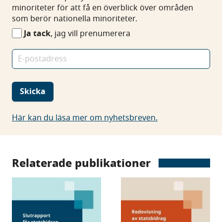
på
minoriteter för att få en överblick över områden
nyhetsbrevet
som berör nationella minoriteter.
Nationella
Ja tack
, jag vill prenumerera
minoriteter
E-
postadress
Skicka
Här kan du läsa mer om nyhetsbreven.
Relaterade publikationer