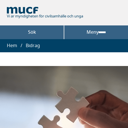
Hoppa
till
huvudinnehåll
Vi är myndigheten för civilsamhälle och unga
Sök
Meny
Länkstig
Hem
Bidrag