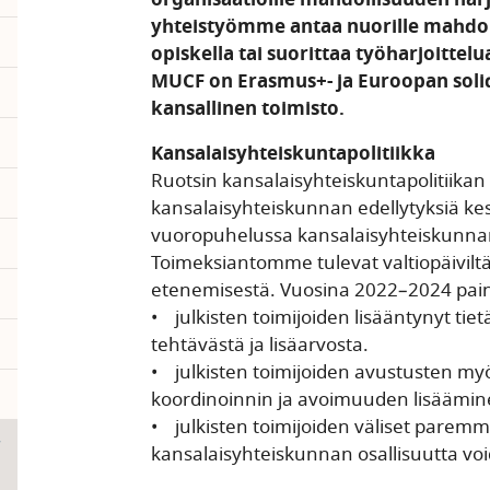
yhteistyömme antaa nuorille mahdol
opiskella tai suorittaa työharjoitte
pand
MUCF on Erasmus+- ja Euroopan soli
kansallinen toimisto.
pand
Kansalaisyhteiskuntapolitiikka
Ruotsin kansalaisyhteiskuntapolitiikan
pand
kansalaisyhteiskunnan edellytyksiä k
vuoropuhelussa kansalaisyhteiskunna
Toimeksiantomme tulevat valtiopäiviltä
etenemisestä. Vuosina 2022–2024 pai
• julkisten toimijoiden lisääntynyt ti
tehtävästä ja lisäarvosta.
• julkisten toimijoiden avustusten 
koordinoinnin ja avoimuuden lisäämin
• julkisten toimijoiden väliset paremma
pand
kansalaisyhteiskunnan osallisuutta voi