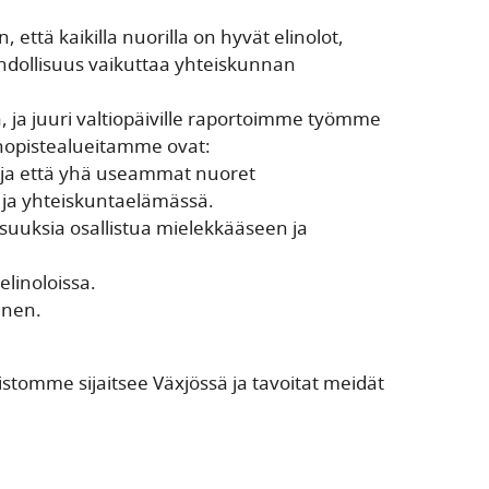
 että kaikilla nuorilla on hyvät elinolot,
dollisuus vaikuttaa yhteiskunnan
, ja juuri valtiopäiville raportoimme työmme
nopistealueitamme ovat:
 ja että yhä useammat nuoret
ja yhteiskuntaelämässä.
uuksia osallistua mielekkääseen ja
linoloissa.
inen.
istomme sijaitsee Växjössä ja tavoitat meidät