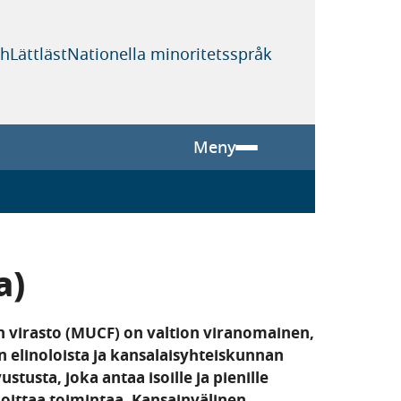
sh
Lättläst
Nationella minoritetsspråk
Meny
a)
en virasto (MUCF) on valtion viranomainen,
en elinoloista ja kansalaisyhteiskunnan
stusta, joka antaa isoille ja pienille
oittaa toimintaa. Kansainvälinen