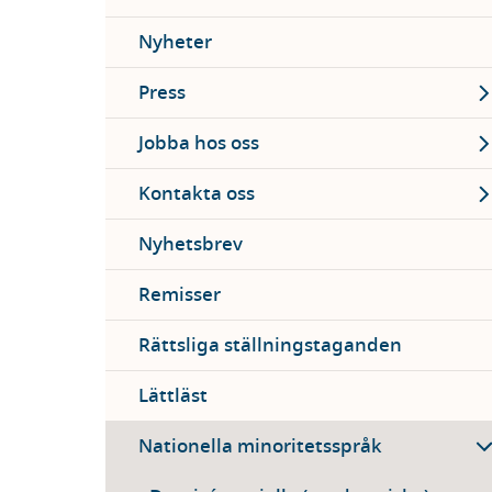
Nyheter
Ex
Press
Ex
Jobba hos oss
Ex
Kontakta oss
Nyhetsbrev
Remisser
Rättsliga ställningstaganden
Lättläst
Nationella minoritetsspråk
Ex