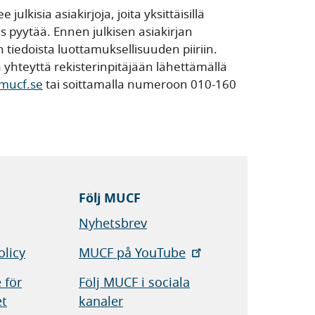
julkisia asiakirjoja, joita yksittäisillä
eus pyytää. Ennen julkisen asiakirjan
 tiedoista luottamuksellisuuden piiriin.
ta yhteyttä rekisterinpitäjään lähettämällä
@mucf.se
tai soittamalla numeroon 010-160
Följ MUCF
Nyhetsbrev
olicy
MUCF på YouTube
 för
Följ MUCF i sociala
et
kanaler