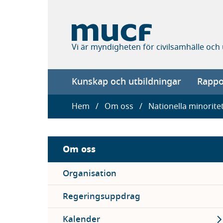
Hoppa
till
huvudinnehåll
Vi är myndigheten för civilsamhälle och
Main
Kunskap och utbildningar
Rappor
navigation
Länkstig
Hem
Om oss
Nationella minorite
Sidebar
Om oss
menu
Organisation
Regeringsuppdrag
Ex
Kalender