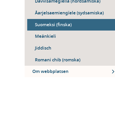
Davvisámegiella (nordsamiska)
Åarjelsaemiengïele (sydsamiska)
Suomeksi (finska)
Meänkieli
Jiddisch
Romani chib (romska)
Ex
Om webbplatsen