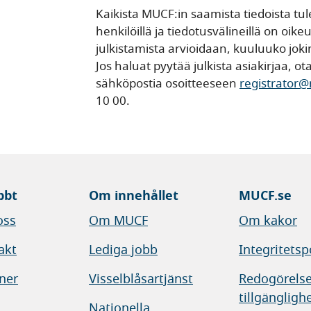
Kaikista MUCF:in saamista tiedoista tulee 
henkilöillä ja tiedotusvälineillä on oik
julkistamista arvioidaan, kuuluuko jokin
Jos haluat pyytää julkista asiakirjaa, o
sähköpostia osoitteeseen
registrator
10 00.
bbt
Om innehållet
MUCF.se
oss
Om MUCF
Om kakor
akt
Lediga jobb
Integritetsp
ner
Visselblåsartjänst
Redogörelse
tillgängligh
Nationella