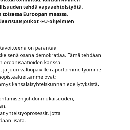
lisuuden tehdä vapaaehtoistyötä,
lua toisessa Euroopan maassa.
daarisuusjoukot -EU-ohjelmien
 tavoitteena on parantaa
eskeisenä osana demokratiaa. Tämä tehdään
n organisaatioiden kanssa.
, ja juuri valtiopäiville raportoimme työmme
nopistealueitamme ovat:
etämys kansalaisyhteiskunnan edellytyksistä,
myöntämisen johdonmukaisuuden,
en.
t yhteistyöprosessit, jotta
daan lisätä.