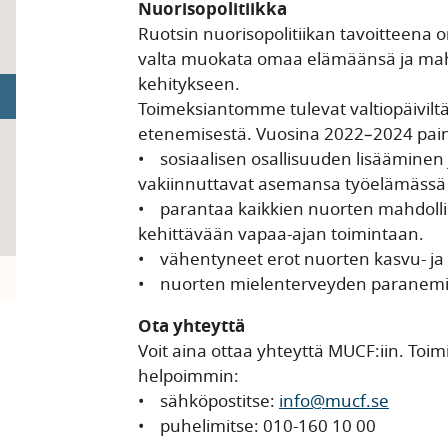
Nuorisopolitiikka
Ruotsin nuorisopolitiikan tavoitteena on,
valta muokata omaa elämäänsä ja mah
kehitykseen.
Toimeksiantomme tulevat valtiopäiviltä
etenemisestä. Vuosina 2022–2024 pai
• sosiaalisen osallisuuden lisääminen
vakiinnuttavat asemansa työelämässä 
• parantaa kaikkien nuorten mahdollis
kehittävään vapaa-ajan toimintaan.
• vähentyneet erot nuorten kasvu- ja e
pand
• nuorten mielenterveyden paranem
Ota yhteyttä
Voit aina ottaa yhteyttä MUCF:iin. Toim
helpoimmin:
• sähköpostitse:
info@mucf.se
• puhelimitse: 010-160 10 00