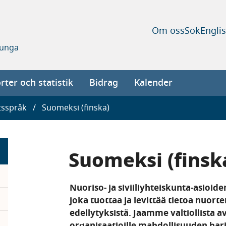
Om oss
Sök
Engli
 unga
ter och statistik
Bidrag
Kalender
tsspråk
Suomeksi (finska)
Suomeksi (finsk
Nuoriso- ja siviiliyhteiskunta-asioid
joka tuottaa ja levittää tietoa nuort
edellytyksistä. Jaamme valtiollista avu
pand
organisaatioille mahdollisuuden harj