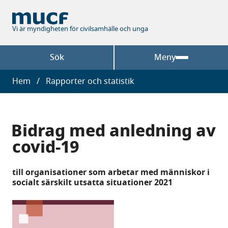
Hoppa
till
huvudinnehåll
Vi är myndigheten för civilsamhälle och unga
Sök
Meny
Länkstig
Hem
Rapporter och statistik
Bidrag med anledning av
covid-19
till organisationer som arbetar med människor i
socialt särskilt utsatta situationer 2021