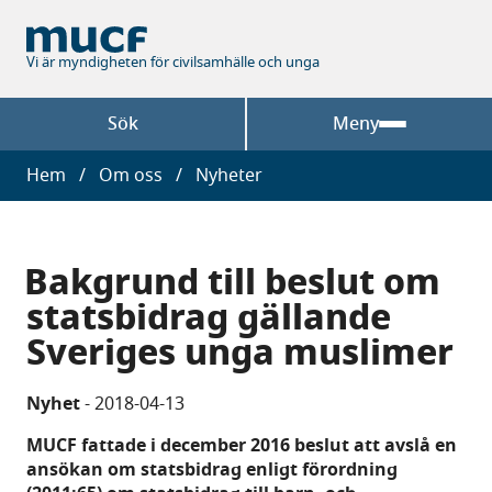
Hoppa
till
huvudinnehåll
Vi är myndigheten för civilsamhälle och unga
Sök
Meny
Länkstig
Hem
Om oss
Nyheter
Bakgrund till beslut om
statsbidrag gällande
Sveriges unga muslimer
Nyhet
-
2018-04-13
MUCF fattade i december 2016 beslut att avslå en
ansökan om statsbidrag enligt förordning