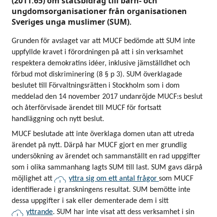
(2011:65) om statsbidrag till barn- och
ungdomsorganisationer från organisationen
Sveriges unga muslimer (SUM).
Grunden för avslaget var att MUCF bedömde att SUM inte
uppfyllde kravet i förordningen på att i sin verksamhet
respektera demokratins idéer, inklusive jämställdhet och
förbud mot diskriminering (8 § p 3). SUM överklagade
beslutet till Förvaltningsrätten i Stockholm som i dom
meddelad den 14 november 2017 undanröjde MUCF:s beslut
och återförvisade ärendet till MUCF för fortsatt
handläggning och nytt beslut.
MUCF beslutade att inte överklaga domen utan att utreda
ärendet på nytt. Därpå har MUCF gjort en mer grundlig
undersökning av ärendet och sammanställt en rad uppgifter
som i olika sammanhang lagts SUM till last. SUM gavs därpå
möjlighet att
yttra sig om ett antal frågor
som MUCF
identifierade i granskningens resultat. SUM bemötte inte
dessa uppgifter i sak eller dementerade dem i sitt
yttrande
. SUM har inte visat att dess verksamhet i sin