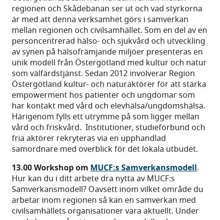
regionen och Skådebanan ser ut och vad styrkorna
är med att denna verksamhet görs i samverkan
mellan regionen och civilsamhället. Som en del av en
personcentrerad hälso- och sjukvård och utveckling
av synen på hälsofrämjande miljöer presenteras en
unik modell från Östergötland med kultur och natur
som välfärdstjänst. Sedan 2012 involverar Region
Östergötland kultur- och naturaktörer för att stärka
empowerment hos patienter och ungdomar som
har kontakt med vård och elevhälsa/ungdomshälsa.
Härigenom fylls ett utrymme på som ligger mellan
vård och friskvård. Institutioner, studieförbund och
fria aktörer rekryteras via en upphandlad
samordnare med överblick för det lokala utbudet.
13.00
Workshop om
MUCF:s Samverkansmodell
.
Hur kan du i ditt arbete dra nytta av MUCF:s
Samverkansmodell? Oavsett inom vilket område du
arbetar inom regionen så kan en samverkan med
civilsamhällets organisationer vara aktuellt. Under