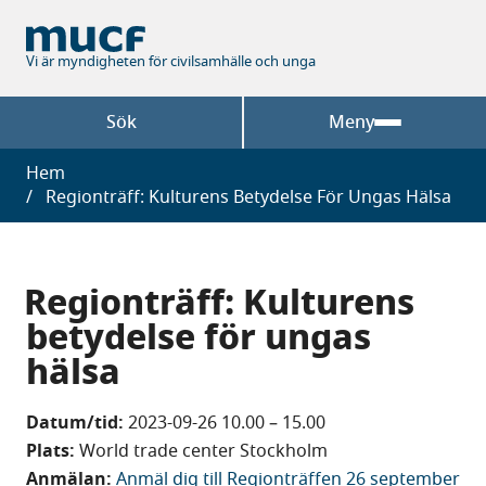
Hoppa
till
huvudinnehåll
Vi är myndigheten för civilsamhälle och unga
Sök
Meny
Länkstig
Hem
Regionträff: Kulturens Betydelse För Ungas Hälsa
Regionträff: Kulturens
betydelse för ungas
hälsa
Datum/tid:
2023-09-26 10.00
–
15.00
Plats:
World trade center Stockholm
Anmälan:
Anmäl dig till Regionträffen 26 september