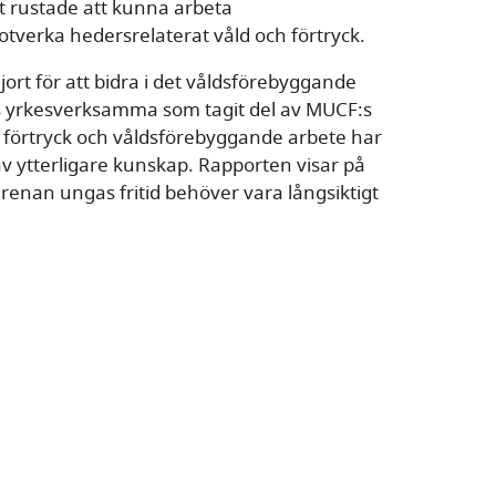
tt rustade att kunna arbeta
verka hedersrelaterat våld och förtryck.
rt för att bidra i det våldsförebyggande
os yrkesverksamma som tagit del av MUCF:s
h förtryck och våldsförebyggande arbete har
av ytterligare kunskap. Rapporten visar på
renan ungas fritid behöver vara långsiktigt