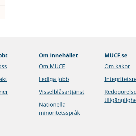
bbt
Om innehållet
MUCF.se
oss
Om MUCF
Om kakor
akt
Lediga jobb
Integritetsp
ner
Visselblåsartjänst
Redogörelse
tillgängligh
Nationella
minoritetsspråk