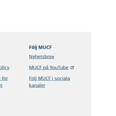
Följ MUCF
Nyhetsbrev
olicy
MUCF på YouTube
 för
Följ MUCF i sociala
et
kanaler