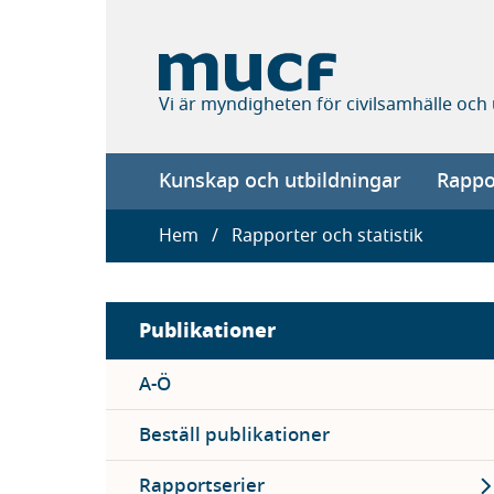
Hoppa
till
huvudinnehåll
Vi är myndigheten för civilsamhälle och
Main
Kunskap och utbildningar
Rappor
navigation
Länkstig
Hem
Rapporter och statistik
Sidebar
Publikationer
menu
A-Ö
Beställ publikationer
Ex
Rapportserier