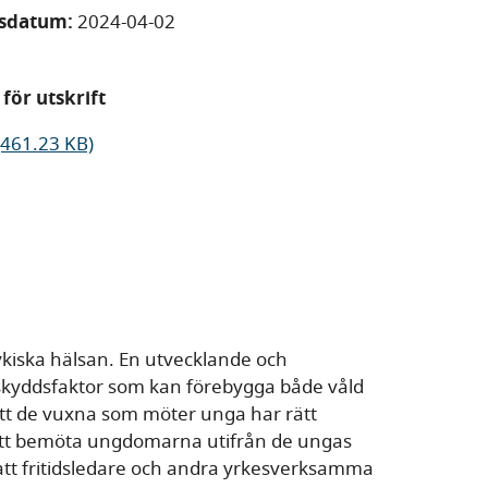
gsdatum:
2024-04-02
för utskrift
(461.23 KB)
psykiska hälsan. En utvecklande och
k skyddsfaktor som kan förebygga både våld
 att de vuxna som möter unga har rätt
att bemöta ungdomarna utifrån de ungas
 att fritidsledare och andra yrkesverksamma