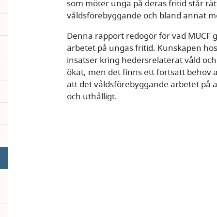
som möter unga på deras fritid står rä
våldsförebyggande och bland annat mot
Denna rapport redogör för vad MUCF gjo
arbetet på ungas fritid. Kunskapen h
insatser kring hedersrelaterat våld oc
ökat, men det finns ett fortsatt behov 
att det våldsförebyggande arbetet på a
och uthålligt.
pand