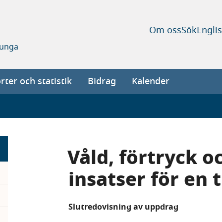
Om oss
Sök
Engli
 unga
ter och statistik
Bidrag
Kalender
Våld, förtryck o
insatser för en t
Slutredovisning av uppdrag
pand