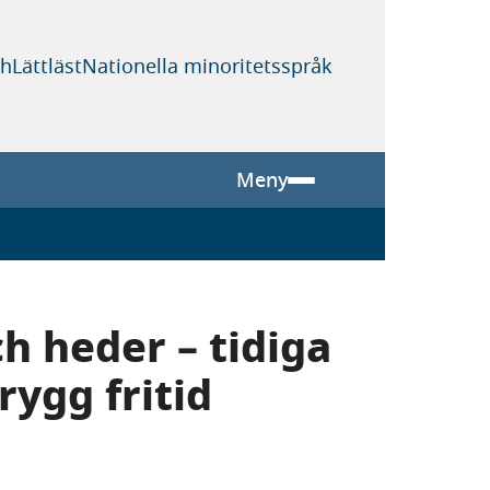
sh
Lättläst
Nationella minoritetsspråk
Meny
ch heder – tidiga
rygg fritid