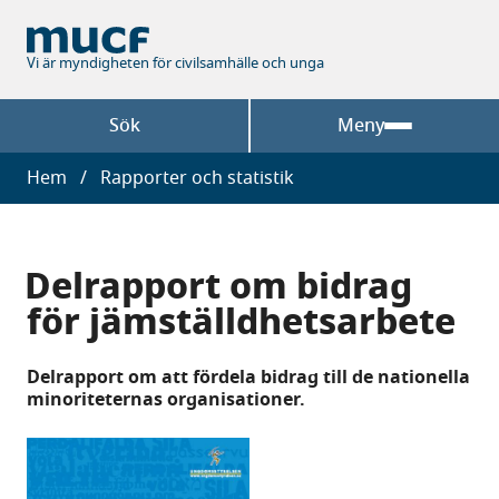
Hoppa
till
huvudinnehåll
Vi är myndigheten för civilsamhälle och unga
Sök
Meny
Länkstig
Hem
Rapporter och statistik
Delrapport om bidrag
för jämställdhetsarbete
Delrapport om att fördela bidrag till de nationella
minoriteternas organisationer.