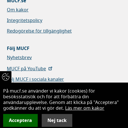
MUCF.se
Om kakor
Integritetspolicy
Redogörelse för tillgänglighet
Följ MUCF
Nyhetsbrev
MUCF på YouTube
Följ MUCF i sociala kanaler
På mucf.se använder vi kakor (cookies) för
besöksstatistik och för att förbättra din
användarupplevelse. Genom att klicka på "Acceptera"
godkänner du att vi gör det.
Läs mer om kakor
Myndigheten för ungdoms- och civilsamhällesfrågor
Acceptera
Nej tack