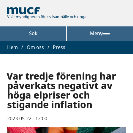
Hoppa
till
huvudinnehåll
Vi är myndigheten för civilsamhälle och unga
Sök
Meny
Länkstig
Hem
Om oss
Press
Var tredje förening har
påverkats negativt av
höga elpriser och
stigande inflation
2023-05-22 - 12:00