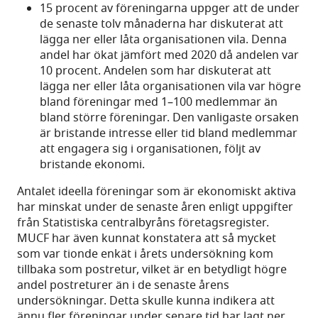
15 procent av föreningarna uppger att de under
de senaste tolv månaderna har diskuterat att
lägga ner eller låta organisationen vila. Denna
andel har ökat jämfört med 2020 då andelen var
10 procent. Andelen som har diskuterat att
lägga ner eller låta organisationen vila var högre
bland föreningar med 1–100 medlemmar än
bland större föreningar. Den vanligaste orsaken
är bristande intresse eller tid bland medlemmar
att engagera sig i organisationen, följt av
bristande ekonomi.
Antalet ideella föreningar som är ekonomiskt aktiva
har minskat under de senaste åren enligt uppgifter
från Statistiska centralbyråns företagsregister.
MUCF har även kunnat konstatera att så mycket
som var tionde enkät i årets undersökning kom
tillbaka som postretur, vilket är en betydligt högre
andel postreturer än i de senaste årens
undersökningar. Detta skulle kunna indikera att
ännu fler föreningar under senare tid har lagt ner