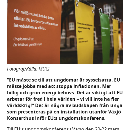
Fotograf/Källa: MUCF
”EU måste se till att ungdomar är sysselsatta. EU
måste jobba med att stoppa inflationen. Mer
billig och grön energi behövs. Det är viktigt att EU
arbetar för fred i hela världen – vi vill inte ha fler
världskrig!” Det är några av budskapen från unga
som presenteras på en installation utanför Växjö
Konserthus inför EU:s ungdomskonferens.
Till EU:s ungdomskonferens i Växjö den 20-22 mars