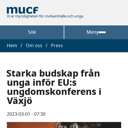
Hoppa
till
huvudinnehåll
Vi är myndigheten för civilsamhälle och unga
Sök
Meny
Länkstig
Hem
Om oss
Press
Starka budskap från
unga inför EU:s
ungdomskonferens i
Växjö
2023-03-01 - 07:30