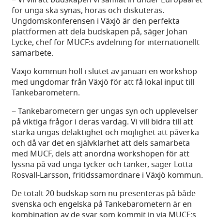
− Vi vill att budskapen vi samlat in under Europaåret
för unga ska synas, höras och diskuteras.
Ungdomskonferensen i Växjö är den perfekta
plattformen att dela budskapen på, säger Johan
Lycke, chef för MUCF:s avdelning för internationellt
samarbete.
Växjö kommun höll i slutet av januari en workshop
med ungdomar från Växjö för att få lokal input till
Tankebarometern.
− Tankebarometern ger ungas syn och upplevelser
på viktiga frågor i deras vardag. Vi vill bidra till att
stärka ungas delaktighet och möjlighet att påverka
och då var det en självklarhet att dels samarbeta
med MUCF, dels att anordna workshopen för att
lyssna på vad unga tycker och tänker, säger Lotta
Rosvall-Larsson, fritidssamordnare i Växjö kommun.
De totalt 20 budskap som nu presenteras på både
svenska och engelska på Tankebarometern är en
kombination av de svar som kommit in via MUCF:s