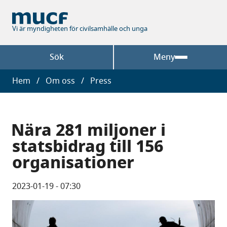
Hoppa
till
huvudinnehåll
Vi är myndigheten för civilsamhälle och unga
Sök
Meny
Länkstig
Hem
Om oss
Press
Nära 281 miljoner i
statsbidrag till 156
organisationer
2023-01-19 - 07:30