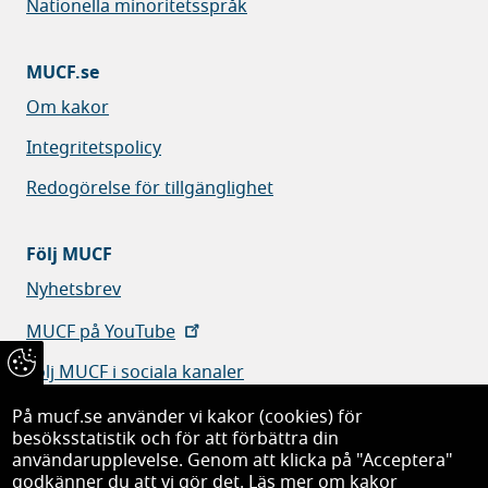
Nationella minoritetsspråk
MUCF.se
Om kakor
Integritetspolicy
Redogörelse för tillgänglighet
Följ MUCF
Nyhetsbrev
MUCF på YouTube
Följ MUCF i sociala kanaler
På mucf.se använder vi kakor (cookies) för
besöksstatistik och för att förbättra din
användarupplevelse. Genom att klicka på "Acceptera"
godkänner du att vi gör det.
Läs mer om kakor