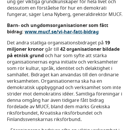
ung ger viktiga grundkunskaper för hela livet och
dessutom en förståelse för hur en demokrati
fungerar, säger Lena Nyberg, generaldirektör MUCF.
Barn- och ungdomsorganisationer som fått
bidrag:
www.mucf.se/vi-har-fatt-bidrag
Det andra statliga organisationsbidraget på
19
miljoner kronor
går till
42
organisationer bildade
på etnisk grund
och har som syfte
att stärka
organisationernas egna initiativ och verksamheter
som rör kultur, språk, identitet och delaktighet i
samhället. Bidraget kan användas till den ordinarie
verksamheten. Organisationerna ska ha en
demokratisk uppbyggnad och verksamhet som inte
strider mot demokratins idéer. Samtliga föreningar i
denna omgång har även tidigare fått bidrag
fördelade av MUCF, bland dem märks Grekiska
riksförbundet, Kroatiska riksförbundet och
Finlandssvenskarnas riksförbund
.