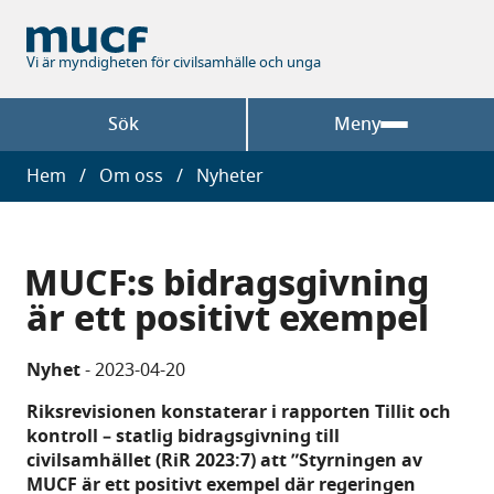
Hoppa
till
huvudinnehåll
Vi är myndigheten för civilsamhälle och unga
Sök
Meny
Länkstig
Hem
Om oss
Nyheter
MUCF:s bidragsgivning
är ett positivt exempel
Nyhet
-
2023-04-20
Riksrevisionen konstaterar i rapporten Tillit och
kontroll – statlig bidragsgivning till
civilsamhället (RiR 2023:7) att ”Styrningen av
MUCF är ett positivt exempel där regeringen