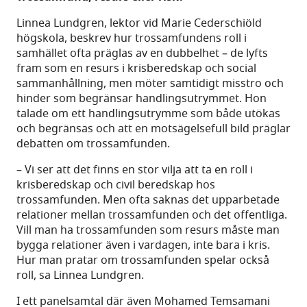
Linnea Lundgren, lektor vid Marie Cederschiöld
högskola, beskrev hur trossamfundens roll i
samhället ofta präglas av en dubbelhet – de lyfts
fram som en resurs i krisberedskap och social
sammanhållning, men möter samtidigt misstro och
hinder som begränsar handlingsutrymmet. Hon
talade om ett handlingsutrymme som både utökas
och begränsas och att en motsägelsefull bild präglar
debatten om trossamfunden.
– Vi ser att det finns en stor vilja att ta en roll i
krisberedskap och civil beredskap hos
trossamfunden. Men ofta saknas det upparbetade
relationer mellan trossamfunden och det offentliga.
Vill man ha trossamfunden som resurs måste man
bygga relationer även i vardagen, inte bara i kris.
Hur man pratar om trossamfunden spelar också
roll, sa Linnea Lundgren.
I ett panelsamtal där även Mohamed Temsamani