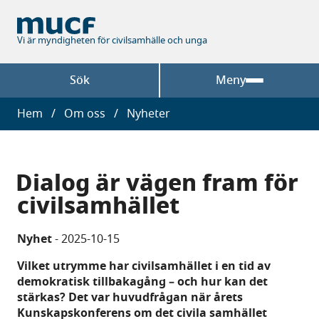
Hoppa
till
huvudinnehåll
Vi är myndigheten för civilsamhälle och unga
Sök
Meny
Länkstig
Hem
Om oss
Nyheter
Dialog är vägen fram för
civilsamhället
Nyhet
-
2025-10-15
Vilket utrymme har civilsamhället i en tid av
demokratisk tillbakagång – och hur kan det
stärkas? Det var huvudfrågan när årets
Kunskapskonferens om det civila samhället