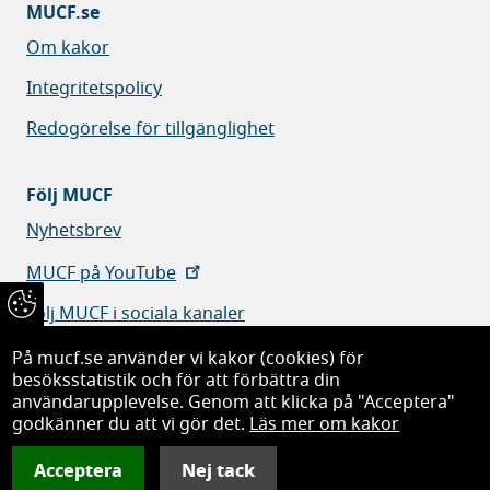
MUCF.se
Om kakor
Integritetspolicy
Redogörelse för tillgänglighet
Följ MUCF
Nyhetsbrev
MUCF på YouTube
Följ MUCF i sociala kanaler
På mucf.se använder vi kakor (cookies) för
besöksstatistik och för att förbättra din
användarupplevelse. Genom att klicka på "Acceptera"
godkänner du att vi gör det.
Läs mer om kakor
Myndigheten för ungdoms- och civilsamhällesfrågor
Acceptera
Nej tack