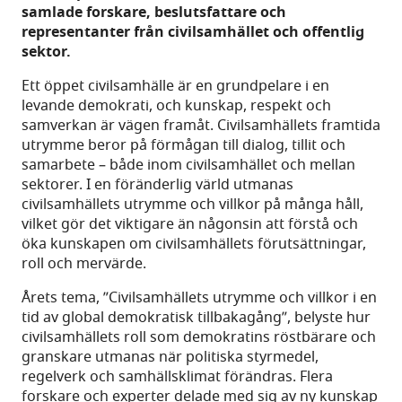
samlade forskare, beslutsfattare och
representanter från civilsamhället och offentlig
sektor.
Ett öppet civilsamhälle är en grundpelare i en
levande demokrati, och kunskap, respekt och
samverkan är vägen framåt. Civilsamhällets framtida
utrymme beror på förmågan till dialog, tillit och
samarbete – både inom civilsamhället och mellan
sektorer. I en föränderlig värld utmanas
civilsamhällets utrymme och villkor på många håll,
vilket gör det viktigare än någonsin att förstå och
öka kunskapen om civilsamhällets förutsättningar,
roll och mervärde.
Årets tema, ”Civilsamhällets utrymme och villkor i en
tid av global demokratisk tillbakagång”, belyste hur
civilsamhällets roll som demokratins röstbärare och
granskare utmanas när politiska styrmedel,
regelverk och samhällsklimat förändras. Flera
forskare och experter delade med sig av ny kunskap