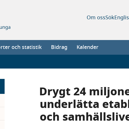
Om oss
Sök
Engli
 unga
ter och statistik
Bidrag
Kalender
Drygt 24 miljone
underlätta etabl
och samhällsliv
pand