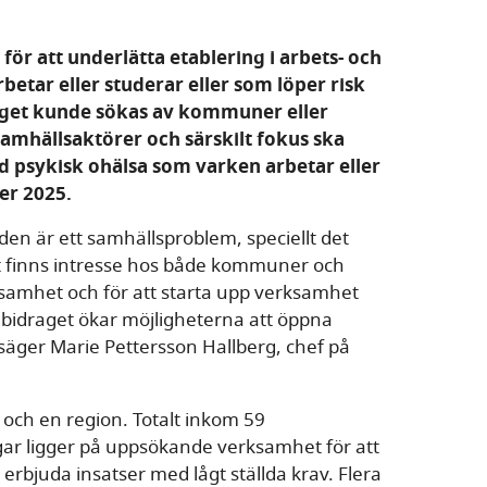
 för att underlätta etablering i arbets- och
betar eller studerar eller som löper risk
raget kunde sökas av kommuner eller
mhällsaktörer och särskilt fokus ska
ed psykisk ohälsa som varken arbetar eller
er 2025.
n är ett samhällsproblem, speciellt det
et finns intresse hos både kommuner och
rksamhet och för att starta upp verksamhet
r bidraget ökar möjligheterna att öppna
 säger Marie Pettersson Hallberg, chef på
 och en region. Totalt inkom 59
ar ligger på uppsökande verksamhet för att
bjuda insatser med lågt ställda krav. Flera