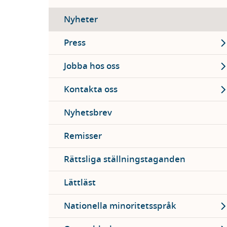
Nyheter
Ex
Press
Ex
Jobba hos oss
Ex
Kontakta oss
Nyhetsbrev
Remisser
Rättsliga ställningstaganden
Lättläst
Ex
Nationella minoritetsspråk
Ex