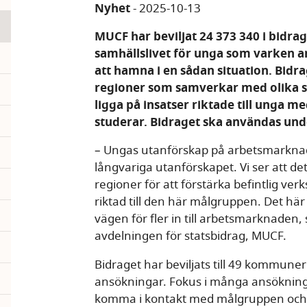
Nyhet
-
2025-10-13
MUCF har beviljat 24 373 340 i bidrag
pand
samhällslivet för unga som varken ar
att hamna i en sådan situation. Bid
pand
regioner som samverkar med olika sa
ligga på insatser riktade till unga m
pand
studerar. Bidraget ska användas und
– Ungas utanförskap på arbetsmarknade
långvariga utanförskapet. Vi ser att d
regioner för att förstärka befintlig ve
riktad till den här målgruppen. Det hä
vägen för fler in till arbetsmarknaden,
avdelningen för statsbidrag, MUCF.
Bidraget har beviljats till 49 kommuner
pand
ansökningar. Fokus i många ansökning
komma i kontakt med målgruppen och er
pand