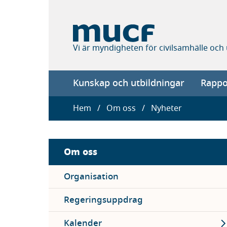
Hoppa
till
huvudinnehåll
Vi är myndigheten för civilsamhälle och
Main
Kunskap och utbildningar
Rappor
navigation
Länkstig
Hem
Om oss
Nyheter
Sidebar
Om oss
menu
Organisation
Regeringsuppdrag
Ex
Kalender