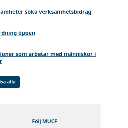
samheter söka verksamhetsbidrag
rdning öppen
tioner som arbetar med människor i
r
isa alla
Följ MUCF