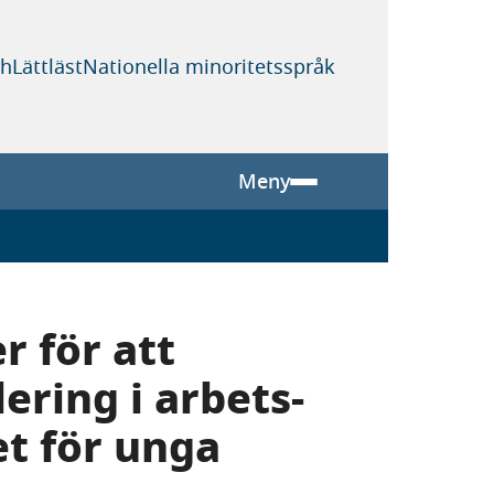
sh
Lättläst
Nationella minoritetsspråk
Meny
r för att
ering i arbets-
et för unga