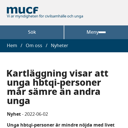
Hoppa
till
huvudinnehåll
Vi är myndigheten för civilsamhälle och unga
Sök
Meny
Länkstig
Hem
Om oss
Nyheter
Kartläggning visar att
unga hbtqi-personer
mår sämre än andra
unga
Nyhet
-
2022-06-02
Unga hbtqi-personer är mindre nöjda med livet