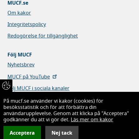
MUCF.se
Om kakor
Integritetspolicy
Redogörelse för tillgänglighet
Följ MUCF
Nyhetsbrev
MUCF på YouTube
Följ MUCF i sociala kanaler
På mucf.se använder vi kakor (cookies) för
besöksstatistik och för att förbättra din
användarupplevelse. Genom att klicka på "Acceptera"
godkänner du att vi gör det.
Läs mer om kakor
Myndigheten för ungdoms- och civilsamhällesfrågor
Acceptera
Nej tack