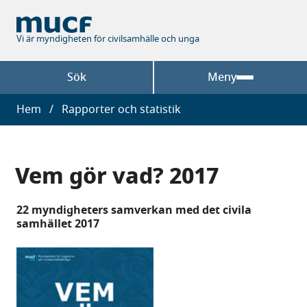
Hoppa
till
huvudinnehåll
Vi är myndigheten för civilsamhälle och unga
Sök
Meny
Länkstig
Hem
Rapporter och statistik
Vem gör vad? 2017
22 myndigheters samverkan med det civila
samhället 2017