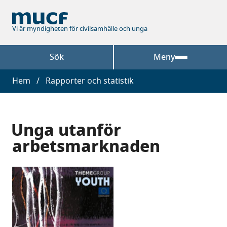
Hoppa
till
huvudinnehåll
Vi är myndigheten för civilsamhälle och unga
Sök
Meny
Länkstig
Hem
Rapporter och statistik
Unga utanför
arbetsmarknaden