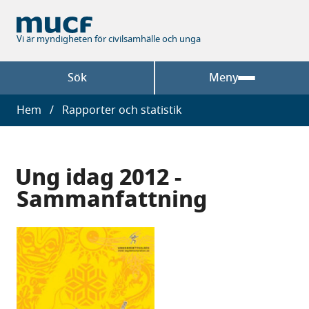
Hoppa
till
huvudinnehåll
Vi är myndigheten för civilsamhälle och unga
Sök
Meny
Länkstig
Hem
Rapporter och statistik
Ung idag 2012 -
Sammanfattning