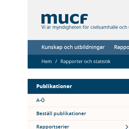
Hoppa
till
huvudinnehåll
Vi är myndigheten för civilsamhälle och
Main
Kunskap och utbildningar
Rappor
navigation
Länkstig
Hem
Rapporter och statistik
Sidebar
Publikationer
menu
A-Ö
Beställ publikationer
Ex
Rapportserier