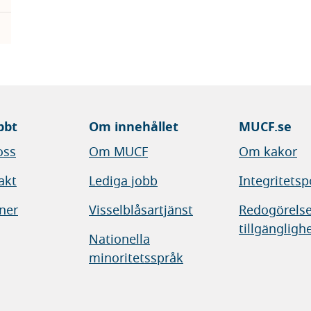
bbt
Om innehållet
MUCF.se
oss
Om MUCF
Om kakor
akt
Lediga jobb
Integritetsp
ner
Visselblåsartjänst
Redogörelse
tillgängligh
Nationella
minoritetsspråk