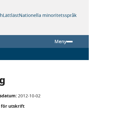
sh
Lättläst
Nationella minoritetsspråk
Meny
ng
gsdatum:
2012-10-02
för utskrift