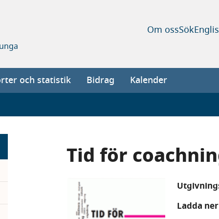
Om oss
Sök
Engli
 unga
ter och statistik
Bidrag
Kalender
Tid för coachni
Utgivnin
Ladda ner 
pand