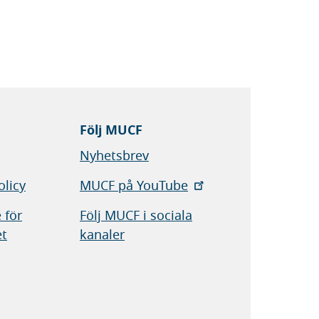
Följ MUCF
Nyhetsbrev
olicy
MUCF på YouTube
 för
Följ MUCF i sociala
et
kanaler