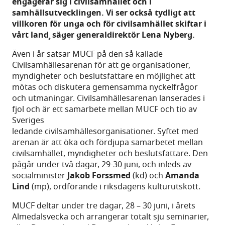
engagerar sig i civilsamhället och i
samhällsutvecklingen. Vi ser också tydligt att
villkoren för unga och för civilsamhället skiftar i
vårt land¸ säger generaldirektör Lena Nyberg.
Även i år satsar MUCF på den så kallade
Civilsamhällesarenan för att ge organisationer,
myndigheter och beslutsfattare en möjlighet att
mötas och diskutera gemensamma nyckelfrågor
och utmaningar. Civilsamhällesarenan lanserades i
fjol och är ett samarbete mellan MUCF och tio av
Sveriges
ledande civilsamhällesorganisationer. Syftet med
arenan är att öka och fördjupa samarbetet mellan
civilsamhället, myndigheter och beslutsfattare. Den
pågår under två dagar, 29-30 juni, och inleds av
socialminister
Jakob Forssmed
(kd) och
Amanda
Lind
(mp), ordförande i riksdagens kulturutskott.
MUCF deltar under tre dagar, 28 – 30 juni, i årets
Almedalsvecka och arrangerar totalt sju seminarier,