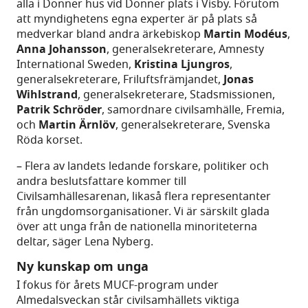
alla i Donner hus vid Donner plats i Visby. Förutom
att myndighetens egna experter är på plats så
medverkar bland andra ärkebiskop
Martin Modéus
,
Anna Johansson
, generalsekreterare, Amnesty
International Sweden,
Kristina Ljungros
,
generalsekreterare, Friluftsfrämjandet,
Jonas
Wihlstrand
, generalsekreterare, Stadsmissionen,
Patrik Schröder
, samordnare civilsamhälle, Fremia,
och
Martin Ärnlöv
, generalsekreterare, Svenska
Röda korset.
– Flera av landets ledande forskare, politiker och
andra beslutsfattare kommer till
Civilsamhällesarenan, likaså flera representanter
från ungdomsorganisationer. Vi är särskilt glada
över att unga från de nationella minoriteterna
deltar, säger Lena Nyberg.
Ny kunskap om unga
I fokus för årets MUCF-program under
Almedalsveckan står civilsamhällets viktiga