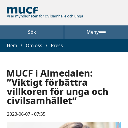
Hoppa
till
huvudinnehåll
Vi är myndigheten för civilsamhälle och unga
Sök
Meny
Länkstig
Hem
Om oss
Press
MUCF i Almedalen:
”Viktigt förbättra
villkoren för unga och
civilsamhället”
2023-06-07 - 07:35