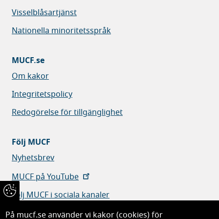
Visselblåsartjänst
Nationella minoritetsspråk
MUCF.se
Om kakor
Integritetspolicy
Redogörelse för tillgänglighet
Följ MUCF
Nyhetsbrev
MUCF på YouTube
Följ MUCF i sociala kanaler
På mucf.se använder vi kakor (cookies) för