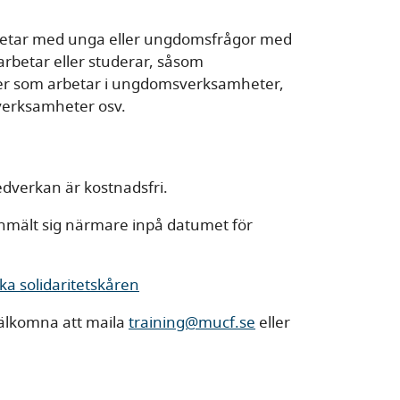
arbetar med unga eller ungdomsfrågor med
arbetar eller studerar, såsom
r som arbetar i ungdomsverksamheter,
erksamheter osv.
verkan är kostnadsfri.
 anmält sig närmare inpå datumet för
ska solidaritetskåren
välkomna att maila
training@mucf.se
eller