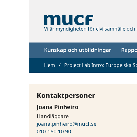
Hoppa
till
huvudinnehåll
Vi är myndigheten för civilsamhälle och
Main
Kunskap och utbildningar
Rappor
navigation
Länkstig
Hem
Project Lab Intro: Europeiska So
Kontaktpersoner
Joana Pinheiro
Handläggare
joana.pinheiro@mucf.se
010-160 10 90