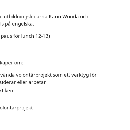
med utbildningsledarna Karin Wouda och
ls på engelska.
paus för lunch 12-13)
skaper om:
ända volontärprojekt som ett verktyg för
uderar eller arbetar
ktiken
volontärprojekt