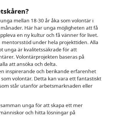
etskåren?
 unga mellan 18-30 år åka som volontär i
12 månader. Här har unga möjligheten att få
pleva en ny kultur och få vänner för livet.
 mentorsstöd under hela projekttiden. Alla
t unga är kvalitetssäkrade för att
ntärer. Volontärprojekten baseras på
alla att ansöka och delta.
i en inspirerande och berikande erfarenhet
om volontär. Detta kan vara ett fantastiskt
 som står utanför arbetsmarknaden eller
a samman unga för att skapa ett mer
människor och hitta lösningar på