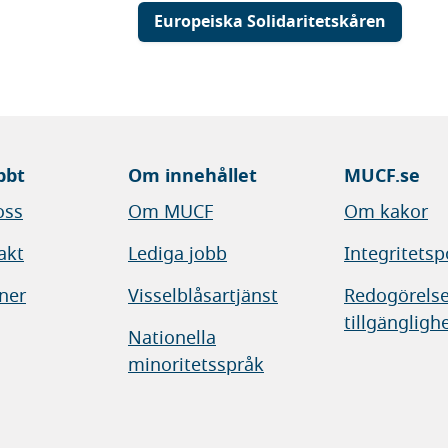
Europeiska Solidaritetskåren
bbt
Om innehållet
MUCF.se
oss
Om MUCF
Om kakor
akt
Lediga jobb
Integritetsp
ner
Visselblåsartjänst
Redogörelse
tillgängligh
Nationella
minoritetsspråk