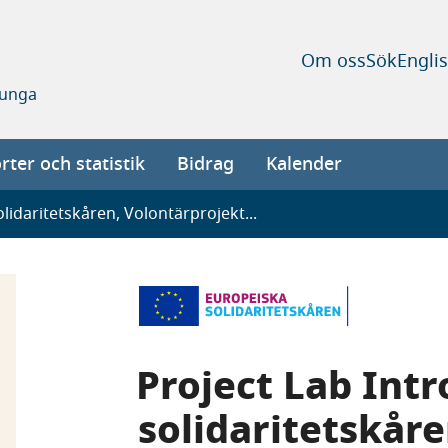
Om oss
Sök
Engli
 unga
ter och statistik
Bidrag
Kalender
lidaritetskåren, Volontärprojekt...
Project Lab Intr
solidaritetskår