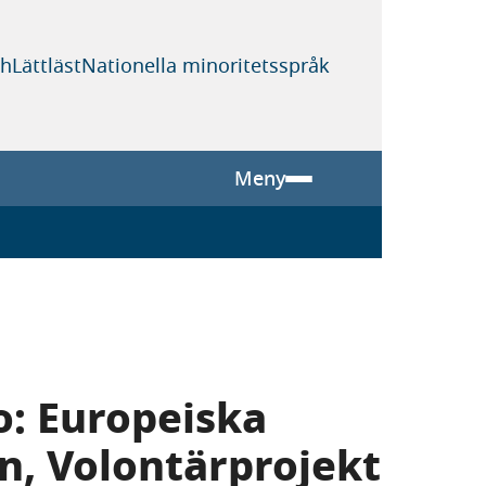
sh
Lättläst
Nationella minoritetsspråk
Meny
o: Europeiska
en, Volontärprojekt