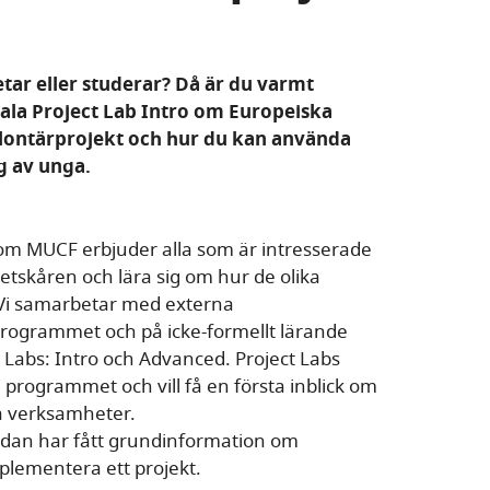
ar eller studerar? Då är du varmt
ala Project Lab Intro om Europeiska
volontärprojekt och hur du kan använda
g av unga.
som MUCF erbjuder alla som är intresserade
etskåren och lära sig om hur de olika
 Vi samarbetar med externa
programmet och på icke-formellt lärande
t Labs: Intro och Advanced. Project Labs
 i programmet och vill få en första inblick om
a verksamheter.
redan har fått grundinformation om
mplementera ett projekt.