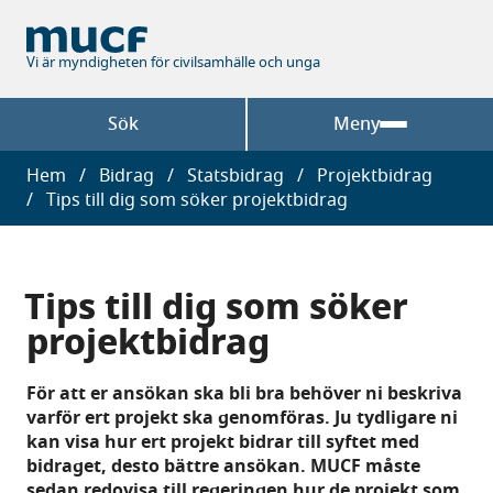
Hoppa
till
huvudinnehåll
Vi är myndigheten för civilsamhälle och unga
Sök
Meny
Länkstig
Hem
Bidrag
Statsbidrag
Projektbidrag
Tips till dig som söker projektbidrag
Tips till dig som söker
projektbidrag
För att er ansökan ska bli bra behöver ni beskriva
varför ert projekt ska genomföras. Ju tydligare ni
kan visa hur ert projekt bidrar till syftet med
bidraget, desto bättre ansökan. MUCF måste
sedan redovisa till regeringen hur de projekt som