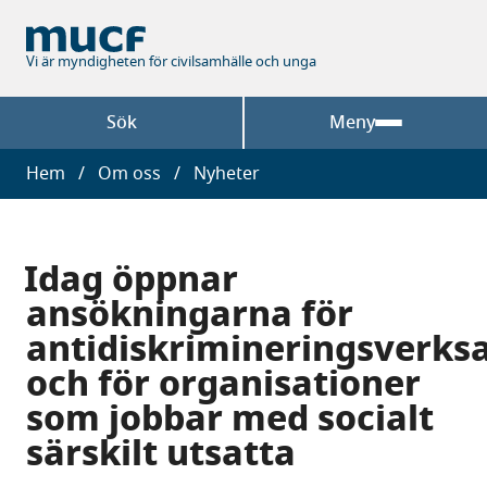
Hoppa
till
huvudinnehåll
Vi är myndigheten för civilsamhälle och unga
Sök
Meny
Länkstig
Hem
Om oss
Nyheter
Idag öppnar
ansökningarna för
antidiskrimineringsverk
och för organisationer
som jobbar med socialt
särskilt utsatta