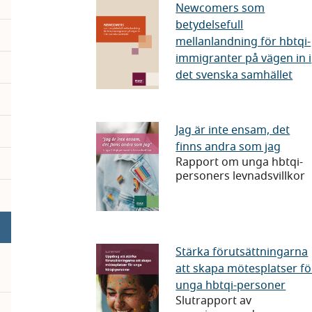
etablering
Newcomers
Newcomers som
betydelsefull
som
mellanlandning för hbtqi-
betydelsefull
immigranter på vägen in i
mellanlandning
det svenska samhället
för
hbtqi-
immigranter
Jag
Jag är inte ensam, det
på
finns andra som jag
är
Rapport om unga hbtqi-
vägen
inte
personers levnadsvillkor
in
ensam,
i
det
det
finns
svenska
andra
Stärka
pand
Stärka förutsättningarna
samhället
som
att skapa mötesplatser fö
förutsättningarn
jag
unga hbtqi-personer
att
Slutrapport av
skapa