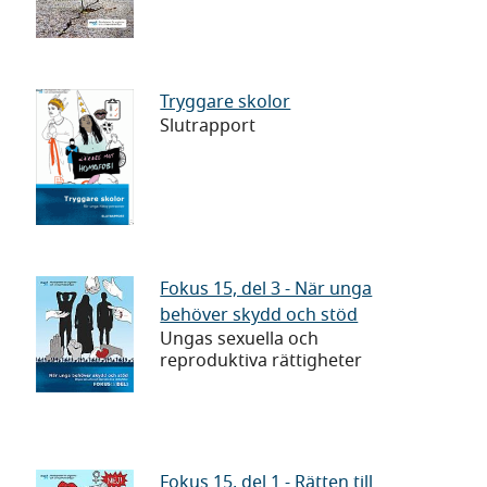
Botkyrka
de
Tryggare
Tryggare skolor
Slutrapport
skolor
Fokus
Fokus 15, del 3 - När unga
behöver skydd och stöd
15,
Ungas sexuella och
del
reproduktiva rättigheter
3
-
När
unga
Fokus
Fokus 15, del 1 - Rätten till