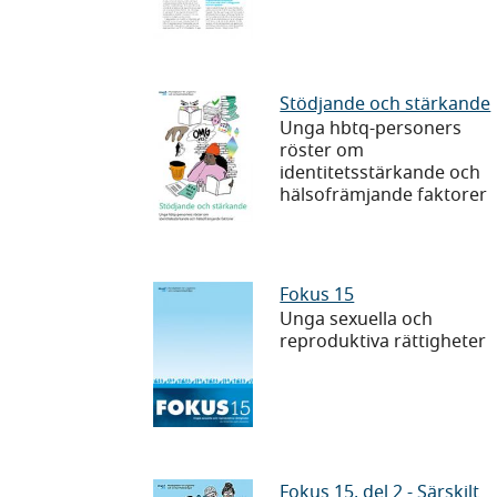
verksamheter
våldsförebyggan
Stödjande
Stödjande och stärkande
Unga hbtq-personers
och
röster om
stärkande
identitetsstärkande och
hälsofrämjande faktorer
Fokus
Fokus 15
Unga sexuella och
15
reproduktiva rättigheter
Fokus
Fokus 15, del 2 - Särskilt