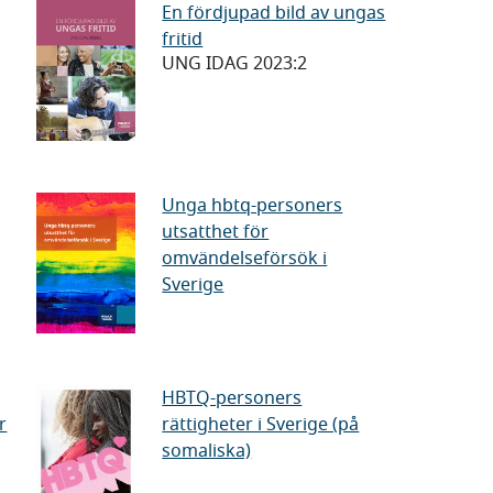
faktiskt
En
En fördjupad bild av ungas
också
fritid
fördjupad
leva
UNG IDAG 2023:2
bild
av
ungas
fritid
Unga
Unga hbtq-personers
utsatthet för
hbtq-
omvändelseförsök i
personers
Sverige
utsatthet
för
omvändelseförsök
i
HBTQ-
HBTQ-personers
Sverige
r
rättigheter i Sverige (på
a
personers
somaliska)
rättigheter
i