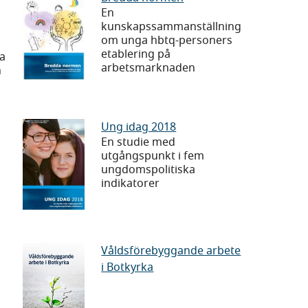
En
normen
kunskapssammanställning
om unga hbtq-personers
etablering på
da
arbetsmarknaden
h
Ung
Ung idag 2018
En studie med
idag
utgångspunkt i fem
2018
ungdomspolitiska
indikatorer
Våldsförebyggande
Våldsförebyggande arbete
i Botkyrka
arbete
i