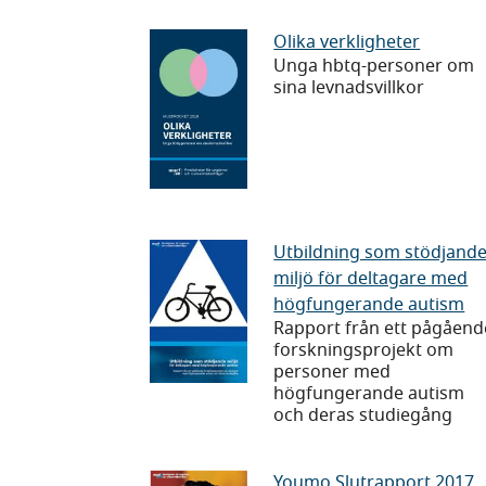
fritid
–
Olika
Olika verkligheter
tillgång,
Unga hbtq-personer om
verkligheter
sina levnadsvillkor
trygghet
och
hinder
Utbildning
Utbildning som stödjand
miljö för deltagare med
som
högfungerande autism
stödjande
Rapport från ett pågåend
miljö
forskningsprojekt om
för
personer med
högfungerande autism
deltagare
och deras studiegång
med
högfungerande
Youmo
Youmo Slutrapport 2017