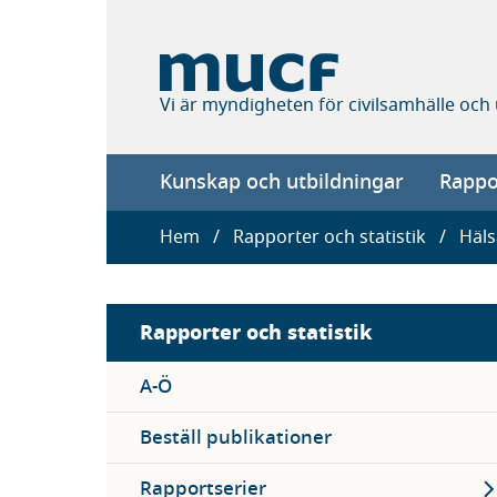
Hoppa
till
huvudinnehåll
Vi är myndigheten för civilsamhälle och
Main
Kunskap och utbildningar
Rappor
navigation
Länkstig
Hem
Rapporter och statistik
Häls
Sidebar
Rapporter och statistik
menu
A-Ö
Beställ publikationer
Ex
Rapportserier