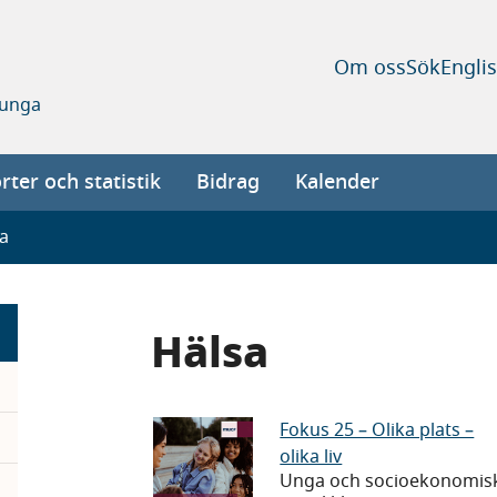
Om oss
Sök
Engli
 unga
ter och statistik
Bidrag
Kalender
a
Hälsa
Fokus
Fokus 25 – Olika plats –
olika liv
25
pand
Unga och socioekonomis
–