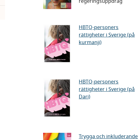
regeringsuppdrag
mötesplatser
för
unga
HBTQ-
HBTQ-personers
hbtqi-
rättigheter i Sverige (på
personers
personer
kurmanji)
rättigheter
i
Sverige
(på
kurmanji)
HBTQ-
HBTQ-personers
rättigheter i Sverige (på
personers
Dari)
rättigheter
i
Sverige
(på
Dari)
Trygga
Trygga och inkluderande