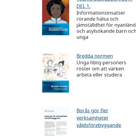
autism
DEL 1.
Slutrapport
Informationsinsatser
2017
rörande hälsa och
DEL
jämställdhet för nyanlän
och asylsökande barn oc
1.
unga
Bredda
Bredda normen
Unga hbtq-personers
normen
röster om att varken
arbeta eller studera
Borås
Borås gör fler
verksamheter
gör
våldsförebyggande
fler