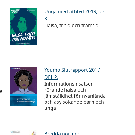
Unga
Unga med attityd 2019, del
3
med
Hälsa, fritid och framtid
attityd
2019,
del
3
Youmo
e
Youmo Slutrapport 2017
DEL 2.
Slutrapport
Informationsinsatser
2017
rörande hälsa och
e
DEL
jämställdhet för nyanlända
och asylsökande barn och
2.
unga
Bredda
Bredda normen