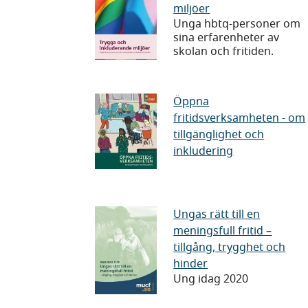
miljöer
och
Unga hbtq-personer om
inkluderande
sina erfarenheter av
miljöer
skolan och fritiden.
Öppna
Öppna
fritidsverksamheten - om
fritidsverksamhe
tillgänglighet och
-
inkludering
om
tillgänglighet
och
Ungas
Ungas rätt till en
inkludering
meningsfull fritid –
rätt
tillgång, trygghet och
till
hinder
en
Ung idag 2020
meningsfull