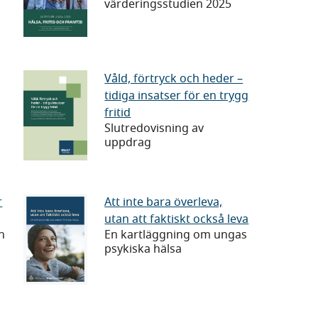
värderingsstudien 2025
2025
–
hälsa,
fritid
Våld,
Våld, förtryck och heder –
och
tidiga insatser för en trygg
förtryck
fritid
framtid
och
Slutredovisning av
heder
uppdrag
–
tidiga
insatser
Att
r
Att inte bara överleva,
för
utan att faktiskt också leva
inte
h
En kartläggning om ungas
en
bara
psykiska hälsa
trygg
överleva,
fritid
utan
att