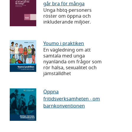
går bra för många
är
Unga hbtq-personers
viktigt
röster om öppna och
att
inkluderande miljöer.
se
att
Youmo
Youmo i praktiken
det
En vägledning om att
ten
i
går
samtala med unga
praktiken
nyanlända om frågor som
bra
rör hälsa, sexualitet och
för
jämställdhet
många
Öppna
Öppna
fritidsverksamheten - om
fritidsverksamheten
barnkonventionen
-
om
barnkonventionen