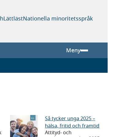
sh
Lättläst
Nationella minoritetsspråk
Meny
Så
Så tycker unga 2025 –
hälsa, fritid och framtid
tycker
k
Attityd- och
unga