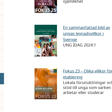
ojämlikhet
Olika
plats
–
olika
En
En sammanfattad bild av
liv
ungas levnadsvillkor i
sammanfattad
Sverige
bild
UNG IDAG 2024:1
av
ungas
levnadsvillkor
i
Fokus
Fokus 23 – Olika villkor fö
Sverige
etablering
23
Lokala förutsättningar oc
–
stöd till unga som varken
Olika
arbetar eller studerar
villkor
för