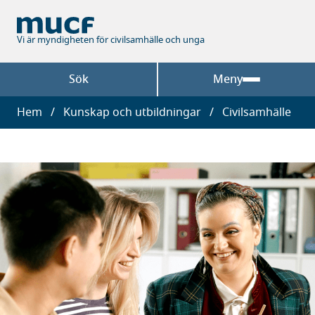
Hoppa
till
huvudinnehåll
Vi är myndigheten för civilsamhälle och unga
Sök
Meny
Länkstig
Hem
Kunskap och utbildningar
Civilsamhälle