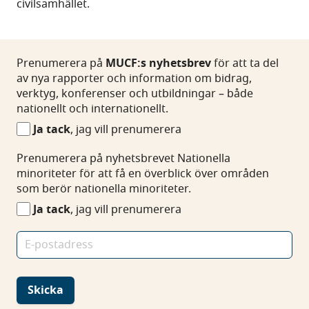
civilsamhället.
Prenumerera
Prenumerera på
MUCF:s nyhetsbrev
för att ta del
på
av nya rapporter och information om bidrag,
MUCF:s
verktyg, konferenser och utbildningar – både
nyhetsbrev
nationellt och internationellt.
Ja tack
, jag vill prenumerera
Prenumerera
Prenumerera på nyhetsbrevet Nationella
på
minoriteter för att få en överblick över områden
nyhetsbrevet
som berör nationella minoriteter.
Nationella
Ja tack
, jag vill prenumerera
minoriteter
E-
postadress
Skicka