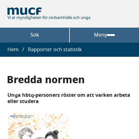
Hoppa
till
huvudinnehåll
Vi är myndigheten för civilsamhälle och unga
Sök
Meny
Länkstig
Hem
Rapporter och statistik
Bredda normen
Unga hbtq-personers röster om att varken arbeta
eller studera