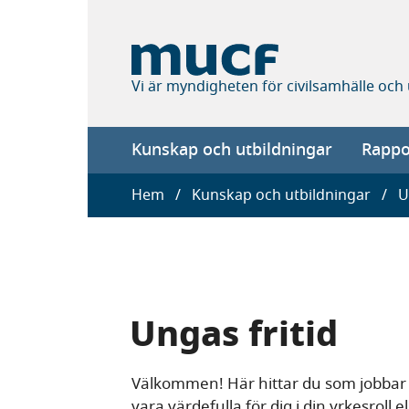
Hoppa
till
huvudinnehåll
Vi är myndigheten för civilsamhälle och
Main
Kunskap och utbildningar
Rappor
navigation
Länkstig
Hem
Kunskap och utbildningar
U
Ungas fritid
Välkommen! Här hittar du som jobbar 
vara värdefulla för dig i din yrkesroll