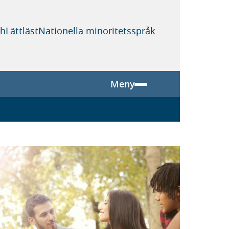
sh
Lättläst
Nationella minoritetsspråk
Meny