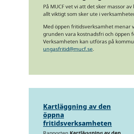
På MUCF vet vi att det sker massor av b
allt viktigt som sker ute i verksamhet
Med öppen fritidsverksamhet menar vi
grunden vara kostnadsfri och öppen fö
Verksamheten kan utföras på kommune
ungasfritid@mucf.se
.
Kartläggning av den
öppna
fritidsverksamheten
Rapporten
Kartläggning av den