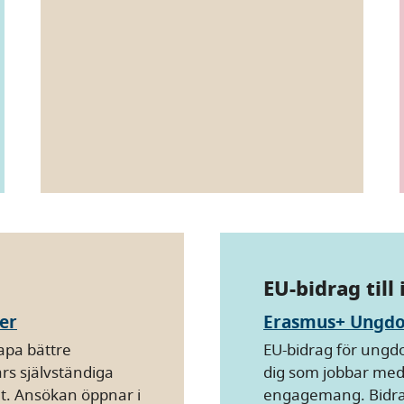
EU-bidrag till
er
Erasmus+ Ungd
apa bättre
EU-bidrag för ungd
rs självständiga
dig som jobbar med
et. Ansökan öppnar i
engagemang. Bidrage