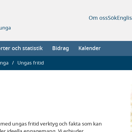
Om oss
Sök
Engli
 unga
ter och statistik
Bidrag
Kalender
nga
Ungas fritid
med ungas fritid verktyg och fakta som kan
 eller ideella engagemang. Vi erbjuder