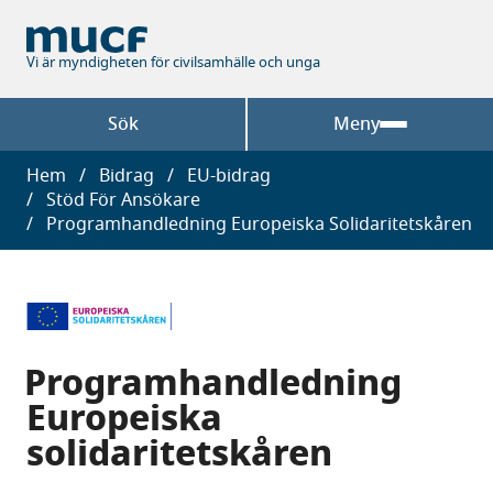
Hoppa
till
huvudinnehåll
Vi är myndigheten för civilsamhälle och unga
Sök
Meny
Länkstig
Hem
Bidrag
EU-bidrag
Stöd För Ansökare
Programhandledning Europeiska Solidaritetskåren
Programhandledning
Europeiska
solidaritetskåren