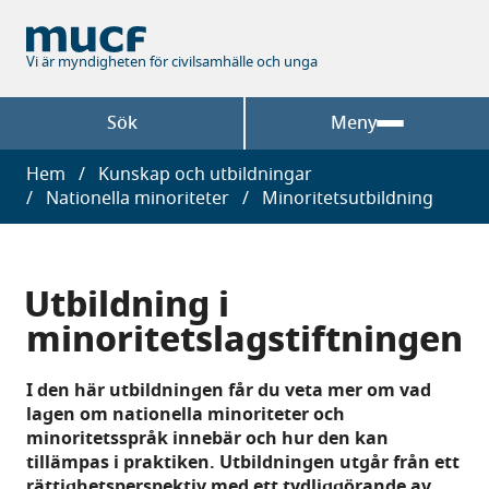
Hoppa
till
huvudinnehåll
Vi är myndigheten för civilsamhälle och unga
Sök
Meny
Länkstig
Hem
Kunskap och utbildningar
Nationella minoriteter
Minoritetsutbildning
Utbildning i
minoritetslagstiftningen
I den här utbildningen får du veta mer om vad
lagen om nationella minoriteter och
minoritetsspråk innebär och hur den kan
tillämpas i praktiken. Utbildningen utgår från ett
rättighetsperspektiv med ett tydliggörande av