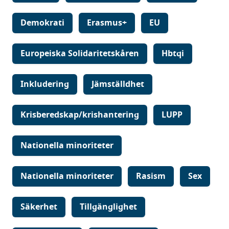
Demokrati
Erasmus+
EU
Europeiska Solidaritetskåren
Hbtqi
Inkludering
Jämställdhet
Krisberedskap/krishantering
LUPP
Nationella minoriteter
Nationella minoriteter
Rasism
Sex
Säkerhet
Tillgänglighet