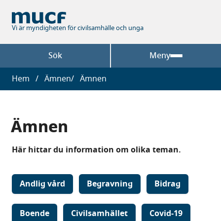
Hoppa
till
huvudinnehåll
Vi är myndigheten för civilsamhälle och unga
Sök
Meny
Länkstig
Hem
Ämnen
Ämnen
Ämnen
Här hittar du information om olika teman.
Andlig vård
Begravning
Bidrag
Boende
Civilsamhället
Covid-19