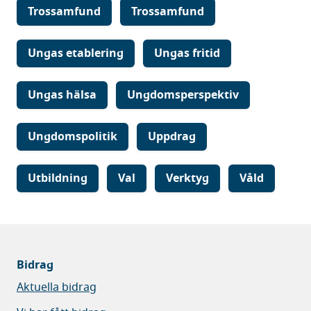
Trossamfund
Trossamfund
Ungas etablering
Ungas fritid
Ungas hälsa
Ungdomsperspektiv
Ungdomspolitik
Uppdrag
Utbildning
Val
Verktyg
Våld
Bidrag
Aktuella bidrag