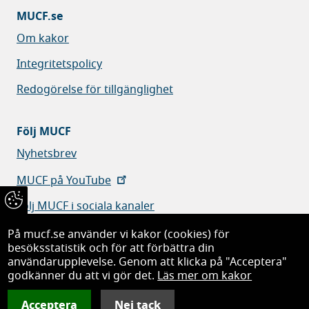
MUCF.se
Om kakor
Integritetspolicy
Redogörelse för tillgänglighet
Följ MUCF
Nyhetsbrev
MUCF på YouTube
Följ MUCF i sociala kanaler
På mucf.se använder vi kakor (cookies) för
besöksstatistik och för att förbättra din
användarupplevelse. Genom att klicka på "Acceptera"
godkänner du att vi gör det.
Läs mer om kakor
Myndigheten för ungdoms- och civilsamhällesfrågor
Acceptera
Nej tack