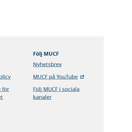
Följ MUCF
Nyhetsbrev
olicy
MUCF på YouTube
 för
Följ MUCF i sociala
et
kanaler