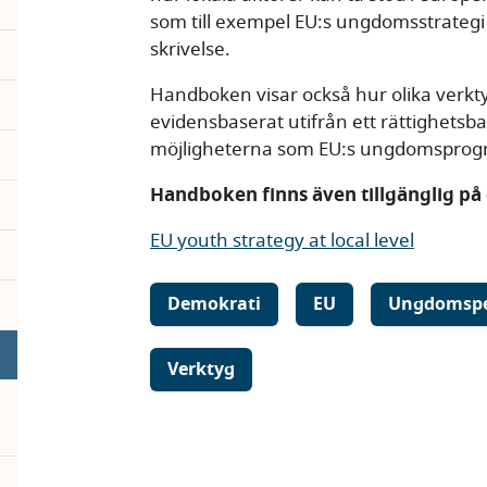
som till exempel EU:s ungdomsstrateg
skrivelse.
Handboken visar också hur olika verkt
evidensbaserat utifrån ett rättighets
möjligheterna som EU:s ungdomsprog
Handboken finns även tillgänglig på
EU youth strategy at local level
Demokrati
EU
Ungdomspe
Verktyg
pand