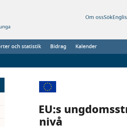
Om oss
Sök
Engli
 unga
ter och statistik
Bidrag
Kalender
EU:s ungdomsstr
nivå
pand