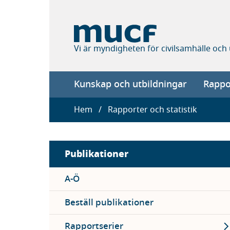
Hoppa
till
huvudinnehåll
Vi är myndigheten för civilsamhälle och
Main
Kunskap och utbildningar
Rappor
navigation
Länkstig
Hem
Rapporter och statistik
Sidebar
Publikationer
menu
A-Ö
Beställ publikationer
Ex
Rapportserier