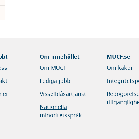
bbt
Om innehållet
MUCF.se
oss
Om MUCF
Om kakor
akt
Lediga jobb
Integritetsp
ner
Visselblåsartjänst
Redogörelse
tillgängligh
Nationella
minoritetsspråk