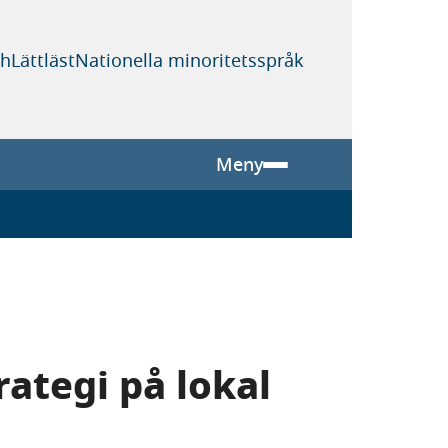
sh
Lättläst
Nationella minoritetsspråk
Meny
ategi på lokal