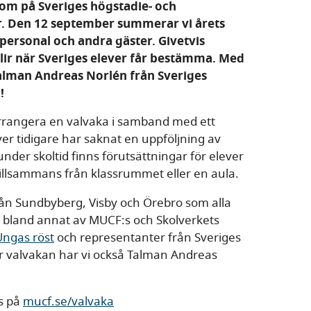
t om på Sveriges högstadie- och
. Den 12 september summerar vi årets
personal och andra gäster. Givetvis
blir när Sveriges elever får bestämma. Med
Talman Andreas Norlén från Sveriges
!
arrangera en valvaka i samband med ett
ver tidigare har saknat en uppföljning av
nder skoltid finns förutsättningar för elever
tillsammans från klassrummet eller en aula.
rån Sundbyberg, Visby och Örebro som alla
 vi bland annat av MUCF:s och Skolverkets
Ungas röst
och representanter från Sveriges
r valvakan har vi också Talman Andreas
s på
mucf.se/valvaka