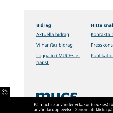
Bidrag
Hitta sna
Aktuella bidrag
Kontakta 
Vi har fått bidrag
Presskont
Logga in i MUCF:s e-
Publikatio
tjänst
På mucf.se använder vi kakor (cookies) för
Myndigheten för ungdoms- och civilsam
användarupplevelse. Genom att klicka på