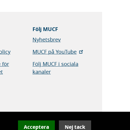
Följ MUCF
Nyhetsbrev
olicy
MUCF på YouTube
 för
Följ MUCF i sociala
et
kanaler
Acceptera
Nej tack