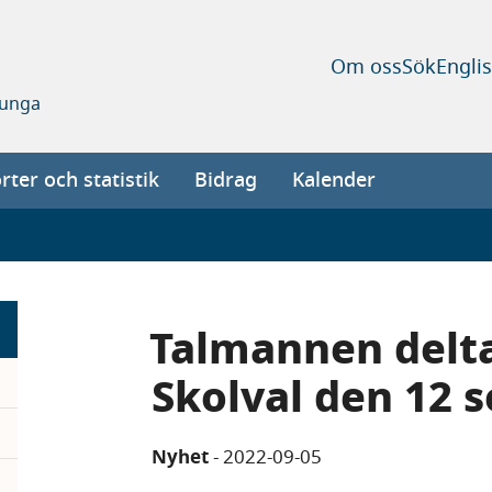
Om oss
Sök
Engli
 unga
ter och statistik
Bidrag
Kalender
Talmannen delt
Skolval den 12 
Nyhet
-
2022-09-05
pand