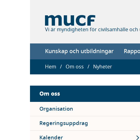
Hoppa
till
huvudinnehåll
Vi är myndigheten för civilsamhälle och
Main
Kunskap och utbildningar
Rappor
navigation
Länkstig
Hem
Om oss
Nyheter
Sidebar
Om oss
menu
Organisation
Regeringsuppdrag
Ex
Kalender