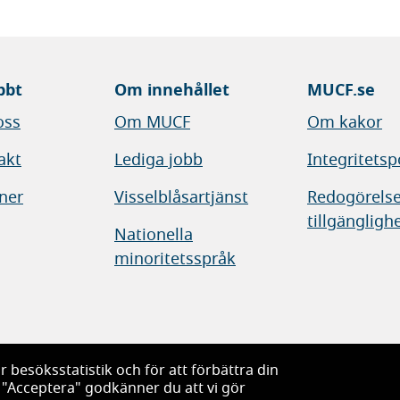
bbt
Om innehållet
MUCF.se
oss
Om MUCF
Om kakor
akt
Lediga jobb
Integritetsp
ner
Visselblåsartjänst
Redogörelse
tillgängligh
Nationella
minoritetsspråk
 besöksstatistik och för att förbättra din
hällesfrågor
 "Acceptera" godkänner du att vi gör