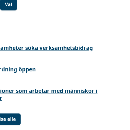
Val
samheter söka verksamhetsbidrag
rdning öppen
tioner som arbetar med människor i
r
isa alla