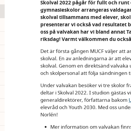
Skolval 2022 pågår för fullt och run
gymnasieskolor arrangeras valdagar
skolval tillsammans med elever, skol
pand
presenterar vi också vad resultatet 
oss på valvakan har vi bland annat 
pand
riksdag! Varmt välkommen du också
pand
Det är första gången MUCF väljer att 
skolval. En av anledningarna är att ele
skolval. Genom en direktsänd valvaka u
och skolpersonal att följa sändningen 
Under valvakan besöker vi tre skolor f
deltar i Skolval 2022. I studion gästas
generaldirektörer, författarna bakom
elevråd och Youth 2030. Med oss unde
Norlén!
pand
Mer information om valvakan finn
pand