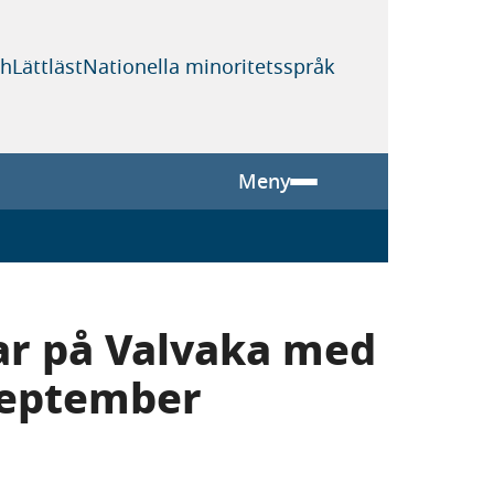
sh
Lättläst
Nationella minoritetsspråk
Meny
ar på Valvaka med
september