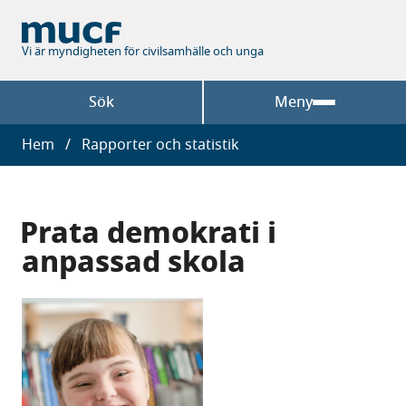
Hoppa
till
huvudinnehåll
Vi är myndigheten för civilsamhälle och unga
Sök
Meny
Länkstig
Hem
Rapporter och statistik
Prata demokrati i
anpassad skola