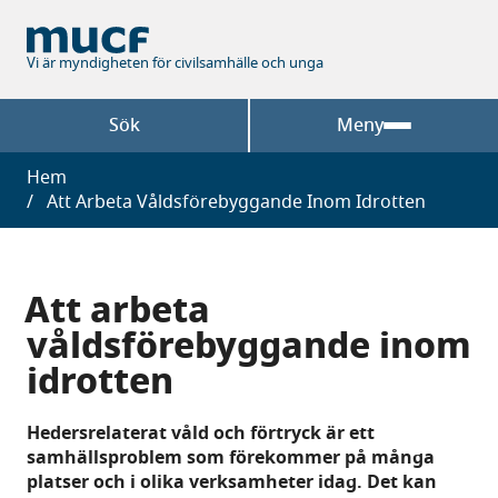
Hoppa
till
huvudinnehåll
Vi är myndigheten för civilsamhälle och unga
Sök
Meny
Länkstig
Hem
Att Arbeta Våldsförebyggande Inom Idrotten
Att arbeta
våldsförebyggande inom
idrotten
Hedersrelaterat våld och förtryck är ett
samhällsproblem som förekommer på många
platser och i olika verksamheter idag. Det kan