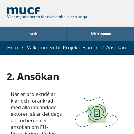
Hoppa
till
huvudinnehåll
Vi är myndigheten för civilsamhälle och unga
Sök
Meny
Länkstig
Hem
Välkommen Till Projektresan
2. Ansökan
2. Ansökan
När er projektidé är
klar och förankrad
med alla inblandade
aktörer, så är det dags
att förbereda er
ansökan om EU-
finansiering. På den