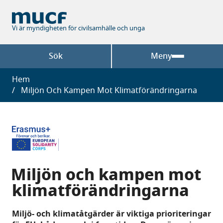
Hoppa
till
huvudinnehåll
Vi är myndigheten för civilsamhälle och unga
Sök
Meny
Länkstig
Hem
Miljön Och Kampen Mot Klimatförändringarna
Miljön och kampen mot
klimatförändringarna
Miljö- och klimatåtgärder är viktiga prioriteringar