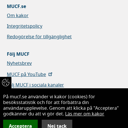
MUCF.se
Om kakor
Integritetspolicy
Redogörelse för tillgänglighet
Följ MUCF
Nyhetsbrev
MUCF på YouTube
Följ MUCF i sociala kanaler
På mucf.se använder vi kakor (cookies) för
besöksstatistik och för att förbättra din
användarupplevelse. Genom att klicka på "Acceptera"
godkänner du att vi gör det.
Läs mer om kakor
Myndigheten för ungdoms- och civilsamhällesfrågor
Acceptera
Nej tack