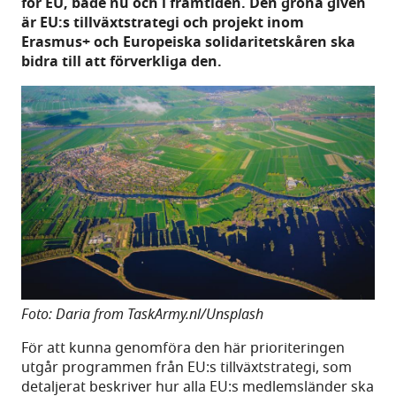
för EU, både nu och i framtiden. Den gröna given
är EU:s tillväxtstrategi och projekt inom
Erasmus+ och Europeiska solidaritetskåren ska
bidra till att förverkliga den.
Foto: Daria from TaskArmy.nl/Unsplash
För att kunna genomföra den här prioriteringen
utgår programmen från EU:s tillväxtstrategi, som
detaljerat beskriver hur alla EU:s medlemsländer ska