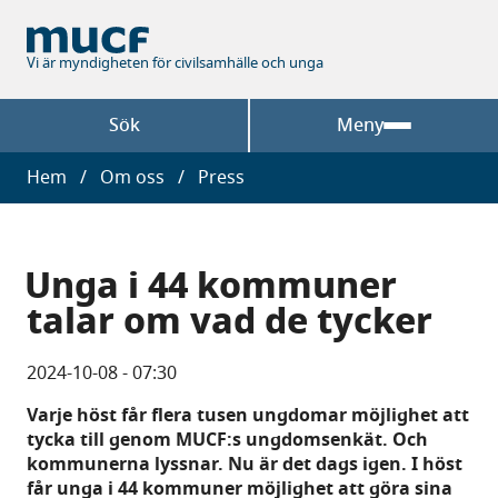
Hoppa
till
huvudinnehåll
Vi är myndigheten för civilsamhälle och unga
Sök
Meny
Länkstig
Hem
Om oss
Press
Unga i 44 kommuner
talar om vad de tycker
2024-10-08 - 07:30
Varje höst får flera tusen ungdomar möjlighet att
tycka till genom MUCF:s ungdomsenkät. Och
kommunerna lyssnar. Nu är det dags igen. I höst
får unga i 44 kommuner möjlighet att göra sina