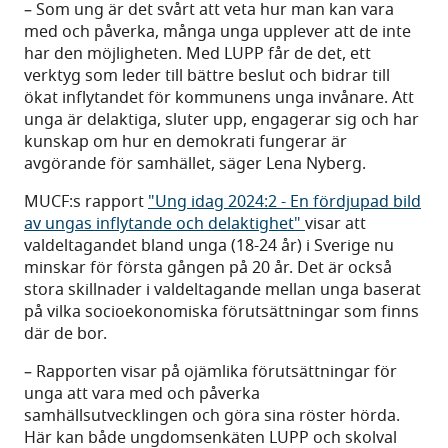
– Som ung är det svårt att veta hur man kan vara
med och påverka, många unga upplever att de inte
har den möjligheten. Med LUPP får de det, ett
verktyg som leder till bättre beslut och bidrar till
ökat inflytandet för kommunens unga invånare. Att
unga är delaktiga, sluter upp, engagerar sig och har
kunskap om hur en demokrati fungerar är
avgörande för samhället, säger Lena Nyberg.
MUCF:s rapport
"Ung idag 2024:2 - En fördjupad bild
av ungas inflytande och delaktighet"
visar att
valdeltagandet bland unga (18-24 år) i Sverige nu
minskar för första gången på 20 år. Det är också
stora skillnader i valdeltagande mellan unga baserat
på vilka socioekonomiska förutsättningar som finns
där de bor.
– Rapporten visar på ojämlika förutsättningar för
unga att vara med och påverka
samhällsutvecklingen och göra sina röster hörda.
Här kan både ungdomsenkäten LUPP och skolval