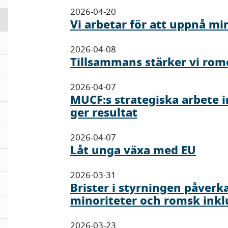
2026-04-20
Vi arbetar för att uppnå mi
pand
2026-04-08
Tillsammans stärker vi rom
pand
pand
2026-04-07
MUCF:s strategiska arbete 
ger resultat
2026-04-07
Låt unga växa med EU
2026-03-31
Brister i styrningen påverka
minoriteter och romsk inkl
pand
pand
2026-03-23