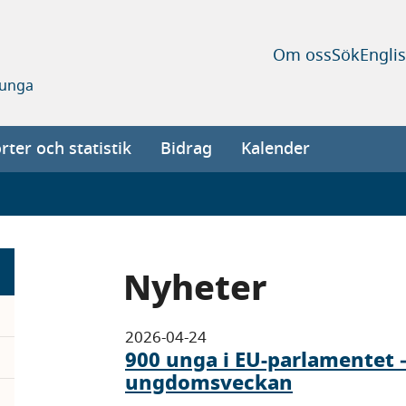
Om oss
Sök
Engli
 unga
ter och statistik
Bidrag
Kalender
Nyheter
2026-04-24
900 unga i EU-parlamentet 
ungdomsveckan
pand