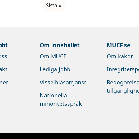
sidan
sida
Sista
Sista »
sidan
bbt
Om innehållet
MUCF.se
oss
Om MUCF
Om kakor
akt
Lediga jobb
Integritetsp
ner
Visselblåsartjänst
Redogörelse
tillgängligh
Nationella
minoritetsspråk