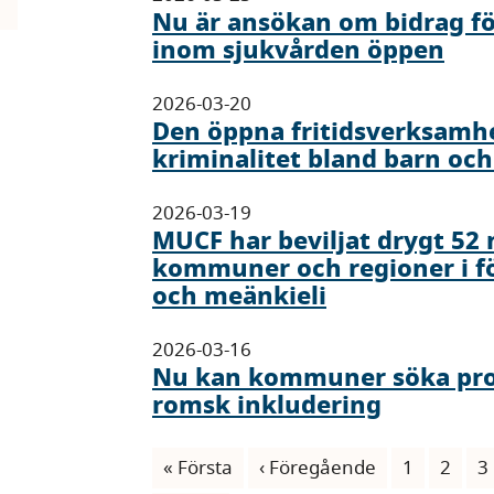
Nu är ansökan om bidrag fö
inom sjukvården öppen
2026-03-20
Den öppna fritidsverksamhe
kriminalitet bland barn oc
2026-03-19
MUCF har beviljat drygt 52 m
kommuner och regioner i f
och meänkieli
2026-03-16
Nu kan kommuner söka proj
romsk inkludering
Paginering
Första
« Första
Föregående
‹ Föregående
Sida
1
Sida
2
S
3