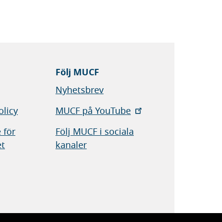
sida
sida
Följ MUCF
Nyhetsbrev
olicy
MUCF på YouTube
 för
Följ MUCF i sociala
et
kanaler