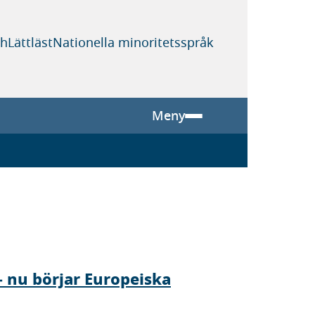
sh
Lättläst
Nationella minoritetsspråk
Meny
– nu börjar Europeiska