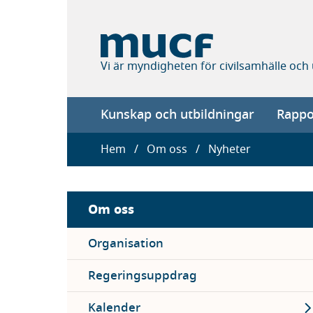
Hoppa
till
huvudinnehåll
Vi är myndigheten för civilsamhälle och
Main
Kunskap och utbildningar
Rappor
navigation
Länkstig
Hem
Om oss
Nyheter
Sidebar
Om oss
menu
Organisation
Regeringsuppdrag
Ex
Kalender