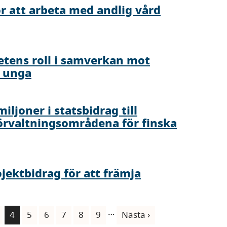
r att arbeta med andlig vård
tens roll i samverkan mot
h unga
iljoner i statsbidrag till
örvaltningsområdena för finska
ektbidrag för att främja
…
ida
Nuvarande
4
Sida
5
Sida
6
Sida
7
Sida
8
Sida
9
Nästa
Nästa ›