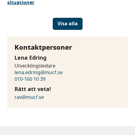
situationer
Visa alla
Kontaktpersoner
Lena Edring
Utvecklingsledare
lena.edring@mucf.se
010-160 10 39
Rätt att veta!
rav@mucf.se