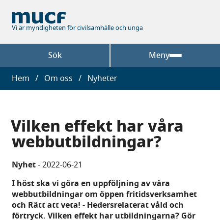
Hoppa
till
huvudinnehåll
Vi är myndigheten för civilsamhälle och unga
Sök
Meny
Länkstig
Hem
Om oss
Nyheter
Vilken effekt har våra
webbutbildningar?
Nyhet
-
2022-06-21
I höst ska vi göra en uppföljning av våra
webbutbildningar om öppen fritidsverksamhet
och Rätt att veta! - Hedersrelaterat våld och
förtryck. Vilken effekt har utbildningarna? Gör