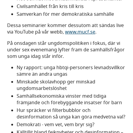
Civilsamhället från kris till kris
Samverkan för mer demokratiska samhälle
Dessa seminarier kommer dessutom att sändas live
via YouTube på vår webb,
www.mucf.se
.
På onsdagen står ungdomspolitiken i fokus, där vi
under sex evenemang lyfter fram de samhällsfrågor
som unga idag står inför.
Ny rapport: unga hbtqi-personers levnadsvillkor
sämre än andra ungas
Minskade skolavhopp ger minskad
ungdomsarbetslöshet
Samhällsekonomiska vinster med tidiga
främjande och förebyggande insatser för barn
Hur spräcker vi filterbubblor och
desinformation så unga kan göra medvetna val?
Demokrati - vem vet, vem bryr sig?
Källtillit bland fejknyheter och desinformation –