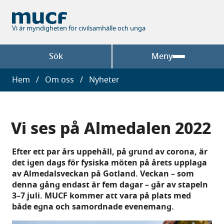
Hoppa
till
huvudinnehåll
Vi är myndigheten för civilsamhälle och unga
Sök
Meny
Länkstig
Hem
Om oss
Nyheter
Vi ses på Almedalen 2022
Efter ett par års uppehåll, på grund av corona, är
det igen dags för fysiska möten på årets upplaga
av Almedalsveckan på Gotland. Veckan – som
denna gång endast är fem dagar – går av stapeln
3–7 juli. MUCF kommer att vara på plats med
både egna och samordnade evenemang.