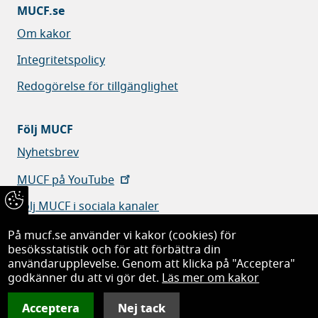
MUCF.se
Om kakor
Integritetspolicy
Redogörelse för tillgänglighet
Följ MUCF
Nyhetsbrev
MUCF på YouTube
Följ MUCF i sociala kanaler
På mucf.se använder vi kakor (cookies) för
besöksstatistik och för att förbättra din
användarupplevelse. Genom att klicka på "Acceptera"
godkänner du att vi gör det.
Läs mer om kakor
Myndigheten för ungdoms- och civilsamhällesfrågor
Acceptera
Nej tack