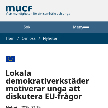
Hoppa
till
huvudinnehåll
Vi är myndigheten för civilsamhälle och unga
Sök
Meny
Länkstig
Hem
Om oss
Nyheter
Lokala
demokrativerkstäder
motiverar unga att
diskutera EU-frågor
Nyhet
-
2025-02-19