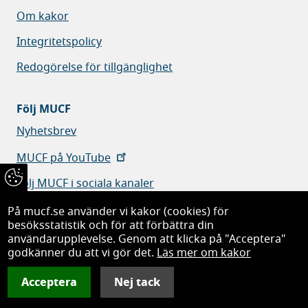
Om kakor
Integritetspolicy
Redogörelse för tillgänglighet
Följ MUCF
Nyhetsbrev
MUCF på YouTube
Följ MUCF i sociala kanaler
På mucf.se använder vi kakor (cookies) för
besöksstatistik och för att förbättra din
användarupplevelse. Genom att klicka på "Acceptera"
godkänner du att vi gör det.
Läs mer om kakor
Myndigheten för ungdoms- och civilsamhällesfrågor
Acceptera
Nej tack