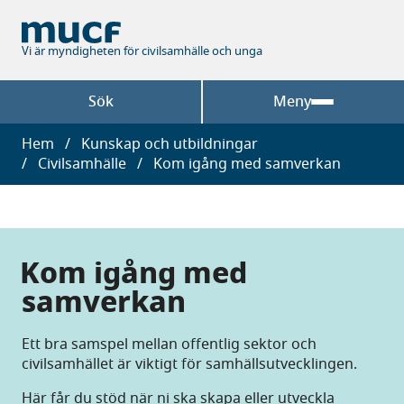
Hoppa
till
huvudinnehåll
Vi är myndigheten för civilsamhälle och unga
Sök
Meny
Länkstig
Hem
Kunskap och utbildningar
Civilsamhälle
Kom igång med samverkan
Kom igång med
samverkan
Ett bra samspel mellan offentlig sektor och
civilsamhället är viktigt för samhällsutvecklingen.
Här får du stöd när ni ska skapa eller utveckla