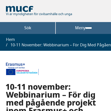
Hoppa
till
huvudinnehåll
Vi är myndigheten för civilsamhälle och unga
Sök
Meny
Länkstig
Hem
10-11 November: Webbinarium – För Dig Med Pågående
10-11 november:
Webbinarium – För dig
med pågående projekt
inom Erasmus+ och